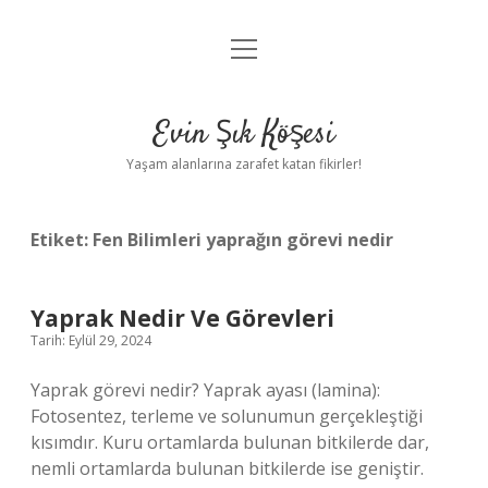
menüyü
Anasayfa
aç
Gizlilik Politikası
Evin Şık Köşesi
Yasal Uyarı
Yaşam alanlarına zarafet katan fikirler!
Hakkımızda
Etiket:
Fen Bilimleri yaprağın görevi nedir
Yaprak Nedir Ve Görevleri
Tarih: Eylül 29, 2024
Yaprak görevi nedir? Yaprak ayası (lamina):
Fotosentez, terleme ve solunumun gerçekleştiği
kısımdır. Kuru ortamlarda bulunan bitkilerde dar,
nemli ortamlarda bulunan bitkilerde ise geniştir.