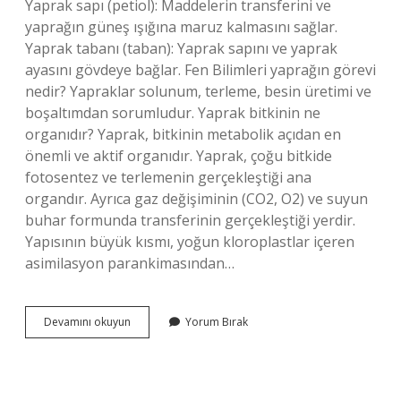
Yaprak sapı (petiol): Maddelerin transferini ve
yaprağın güneş ışığına maruz kalmasını sağlar.
Yaprak tabanı (taban): Yaprak sapını ve yaprak
ayasını gövdeye bağlar. Fen Bilimleri yaprağın görevi
nedir? Yapraklar solunum, terleme, besin üretimi ve
boşaltımdan sorumludur. Yaprak bitkinin ne
organıdır? Yaprak, bitkinin metabolik açıdan en
önemli ve aktif organıdır. Yaprak, çoğu bitkide
fotosentez ve terlemenin gerçekleştiği ana
organdır. Ayrıca gaz değişiminin (CO2, O2) ve suyun
buhar formunda transferinin gerçekleştiği yerdir.
Yapısının büyük kısmı, yoğun kloroplastlar içeren
asimilasyon parankimasından…
Yaprak
Devamını okuyun
Yorum Bırak
Nedir
Ve
Görevleri