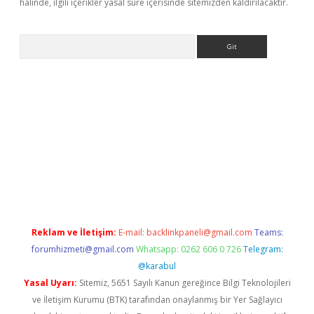
halinde, ilgili içerikler yasal süre içerisinde sitemizden kaldırılacaktır.
Arama
pbet giriş
Reklam ve İletişim:
E-mail:
backlinkpaneli@gmail.com
Teams:
forumhizmeti@gmail.com
Whatsapp: 0262 606 0 726
Telegram:
@karabul
Yasal Uyarı:
Sitemiz, 5651 Sayılı Kanun gereğince Bilgi Teknolojileri
ve İletişim Kurumu (BTK) tarafından onaylanmış bir Yer Sağlayıcı