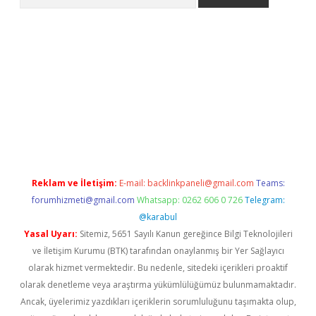
t güncel
tulipbet giriş
Reklam ve İletişim:
E-mail:
backlinkpaneli@gmail.com
Teams:
forumhizmeti@gmail.com
Whatsapp: 0262 606 0 726
Telegram:
@karabul
Yasal Uyarı:
Sitemiz, 5651 Sayılı Kanun gereğince Bilgi Teknolojileri
ve İletişim Kurumu (BTK) tarafından onaylanmış bir Yer Sağlayıcı
olarak hizmet vermektedir. Bu nedenle, sitedeki içerikleri proaktif
olarak denetleme veya araştırma yükümlülüğümüz bulunmamaktadır.
Ancak, üyelerimiz yazdıkları içeriklerin sorumluluğunu taşımakta olup,