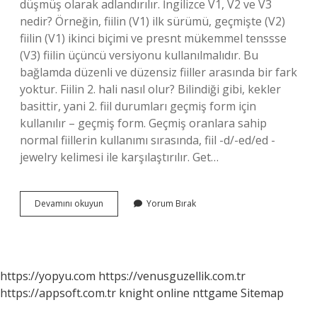
düşmüş olarak adlandırılır. İngilizce V1, V2 ve V3
nedir? Örneğin, fiilin (V1) ilk sürümü, geçmişte (V2)
fiilin (V1) ikinci biçimi ve presnt mükemmel tenssse
(V3) fiilin üçüncü versiyonu kullanılmalıdır. Bu
bağlamda düzenli ve düzensiz fiiller arasında bir fark
yoktur. Fiilin 2. hali nasıl olur? Bilindiği gibi, kekler
basittir, yani 2. fiil durumları geçmiş form için
kullanılır – geçmiş form. Geçmiş oranlara sahip
normal fiillerin kullanımı sırasında, fiil -d/-ed/ed -
jewelry kelimesi ile karşılaştırılır. Get…
Catch
Devamını okuyun
Yorum Bırak
2
Hali
Nedir
https://yopyu.com
https://venusguzellik.com.tr
https://appsoft.com.tr
knight online
nttgame
Sitemap