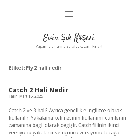
menüyü
Anasayfa
aç
Gizlilik Politikası
Evin Şık Köşesi
Yasal Uyarı
Yaşam alanlarına zarafet katan fikirler!
Hakkımızda
Etiket:
Fly 2 hali nedir
Catch 2 Hali Nedir
Tarih: Mart 16, 2025
Catch 2 ve 3 hali? Ayrıca genellikle İngilizce olarak
kullanılır. Yakalama kelimesinin kullanımı, cümlenin
zamanına bağlı olarak değişir. Catch fiilinin ikinci
versiyonu yakalanır ve üçüncü versiyonu tuzağa