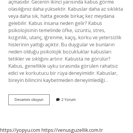
açmasıdır. Gecenin ikinci yarısında kabus görme
olasılığınız daha yüksektir. Kabuslar daha az sıklıkta
veya daha sık, hatta gecede birkaç kez meydana
gelebilir. Kabus insana neden gelir? Kabus
psikolojisinin temelinde öfke, üzüntü, stres,
kızgınlık, utanç, iğrenme, kaçış, korku ve yetersizlik
hislerinin yattığı açıktır. Bu duygular ve bunların
neden olduğu psikolojik bozukluklar kabusları
tetikler ve sıklığını artırır. Kabusta ne görülür?
Kabus, genellikle uyku sırasında görülen rahatsız
edici ve korkutucu bir rüya deneyimidir. Kabuslar,
bireyin bilincini kaybetmeden deneyimlediği…
Kabus
Devamını okuyun
2 Yorum
Etkisi
Nedir
https://yopyu.com
https://venusguzellik.com.tr