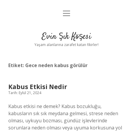
menüyü
Anasayfa
aç
Gizlilik Politikası
Evin Şık Köşesi
Yasal Uyarı
Yaşam alanlarına zarafet katan fikirler!
Hakkımızda
Etiket:
Gece neden kabus görülür
Kabus Etkisi Nedir
Tarih: Eylül 21, 2024
Kabus etkisi ne demek? Kabus bozukluğu,
kabusların sık sık meydana gelmesi, strese neden
olması, uykuyu bozması, gündüz işlevlerinde
sorunlara neden olması veya uyuma korkusuna yol