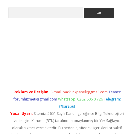
Arama
pbet giriş
Reklam ve İletişim:
E-mail:
backlinkpaneli@gmail.com
Teams:
forumhizmeti@gmail.com
Whatsapp: 0262 606 0 726
Telegram:
@karabul
Yasal Uyarı:
Sitemiz, 5651 Sayılı Kanun gereğince Bilgi Teknolojileri
ve İletişim Kurumu (BTK) tarafından onaylanmış bir Yer Sağlayıcı
olarak hizmet vermektedir. Bu nedenle, sitedeki içerikleri proaktif