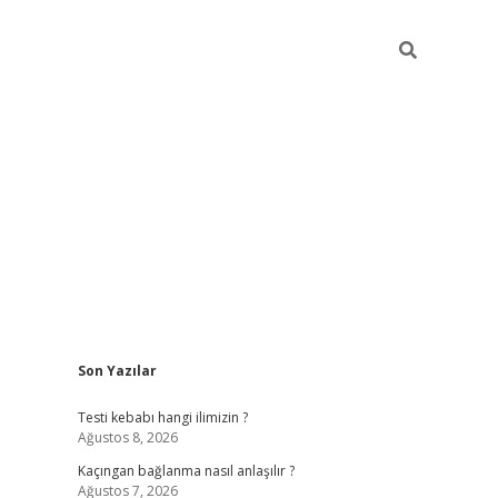
Sidebar
Son Yazılar
hiltonbet güncel
tulipbet giri
Testi kebabı hangi ilimizin ?
Ağustos 8, 2026
Kaçıngan bağlanma nasıl anlaşılır ?
Ağustos 7, 2026