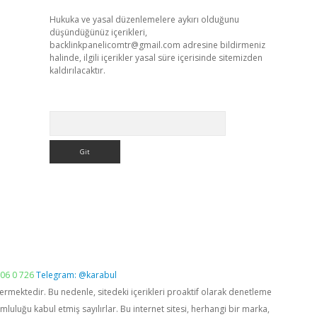
Hukuka ve yasal düzenlemelere aykırı olduğunu
düşündüğünüz içerikleri,
backlinkpanelicomtr@gmail.com
adresine bildirmeniz
halinde, ilgili içerikler yasal süre içerisinde sitemizden
kaldırılacaktır.
Arama
06 0 726
Telegram: @karabul
vermektedir. Bu nedenle, sitedeki içerikleri proaktif olarak denetleme
luğu kabul etmiş sayılırlar. Bu internet sitesi, herhangi bir marka,