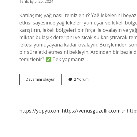
Tarih: Eylül 25, 2024
Katılaşmış yağ nasıl temizlenir? Yağ lekelerini beyaz
etkisi sayesinde yağ lekeleri yumuşar ve lekeli bölge
karıştırın, lekeli bölgeleri bir fırça ile ovalayın ve ya
miktar bulaşık deterjanı ve sıcak su karıştırarak te
lekesi yumuşayana kadar ovalayın. Bu işlemden s
bir süre etki etmesini bekleyin. Ardından bir bezle di
temizlenir?
Tek yapmanız…
Kirli
Devamını okuyun
2 Yorum
Yağ
Nasıl
Temizlenir
https://yopyu.com
https://venusguzellik.com.tr
http