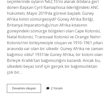
seçimlerinde oyların %62,15’ini alarak iktidara geri
dönen Başkan Cyril Ramaphosa liderliğindeki ANC
hükümeti, Mayıs 2019’da göreve başladı. Güney
Afrika kimin sömürgesiydi? Güney Afrika Birliği,
Britanya İmparatorluğu’nun Afrika kıtasının
güneyindeki sömürge bölgeleri olan Cape Kolonisi,
Natal Kolonisi, Transvaal Kolonisi ve Orange Nehri
Kolonisi’nin birleşmesiyle oluşan ve 1910-1961 yılları
arasında var olan bir ülkedir. Güney Afrika ne zaman
bağımsız oldu? 1931’de Güney Afrika, bir koloni olan
Birleşik Krallık’tan bağımsızlığını kazandı. Ancak bu,
ülkedeki beyaz sınıf için gerçek bir bağımsızlıktan
çok bir…
Güney
Devamını okuyun
2 Yorum
Afrika
Bağımsızlık
Lideri
Kimdir