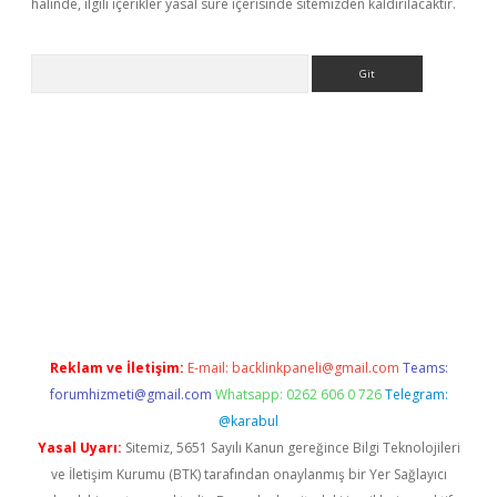
halinde, ilgili içerikler yasal süre içerisinde sitemizden kaldırılacaktır.
Arama
lipbet giriş
Reklam ve İletişim:
E-mail:
backlinkpaneli@gmail.com
Teams:
forumhizmeti@gmail.com
Whatsapp: 0262 606 0 726
Telegram:
@karabul
Yasal Uyarı:
Sitemiz, 5651 Sayılı Kanun gereğince Bilgi Teknolojileri
ve İletişim Kurumu (BTK) tarafından onaylanmış bir Yer Sağlayıcı