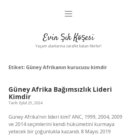
menüyü
Anasayfa
aç
Gizlilik Politikası
Evin Şık Köşesi
Yasal Uyarı
Yaşam alanlarına zarafet katan fikirler!
Hakkımızda
Etiket:
Güney Afrikanın kurucusu kimdir
Güney Afrika Bağımsızlık Lideri
Kimdir
Tarih: Eylül 25, 2024
Güney Afrika’nın lideri kim? ANC, 1999, 2004, 2009
ve 2014 seçimlerini kendi hükümetini kurmaya
yetecek bir çoğunlukla kazandı. 8 Mayıs 2019