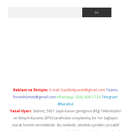
Arama
ipbet giriş
Reklam ve İletişim:
E-mail:
backlinkpaneli@gmail.com
Teams:
forumhizmeti@gmail.com
Whatsapp: 0262 606 0 726
Telegram:
@karabul
Yasal Uyarı:
Sitemiz, 5651 Sayılı Kanun gereğince Bilgi Teknolojileri
ve İletişim Kurumu (BTK) tarafından onaylanmış bir Yer Sağlayıcı
olarak hizmet vermektedir. Bu nedenle, sitedeki içerikleri proaktif