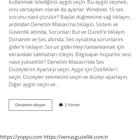
kullanmak istediğiniz aygıtı seçin. Bu aygıtı seçmek,
onu varsayılan olarak da ayarlar. Windows 10 ses
sorunu nasıl çözülür? Başlat düğmesine sağ tıklayın,
ardından Denetim Masası’na tıklayın. Sistem ve
Güvenlik altında, Sorunları Bul ve Düzelt’e tıklayın.
Donanım ve Ses altında, Ses oynatma sorunlarını
gider’e tıklayın. Sorun gidermeyi tamamlamak için
ekrandaki talimatları izleyin. Bilgisayar hoparlör sesi
nasıl yükseltilir? Denetim Masası’nda Ses
Düzeylerini Ayarla’yı seçin. Aygıt için Özellikler’i
seçin. Düzeyler sekmesini seçin ve düzeyi ayarlayın.
Diğer aygıtı seçin ve…
Hoparlör
Devamını okuyun
2 Yorum
Ses
Ayarları
Nasıl
Yapılır
Windows
https://yopyu.com
https://venusguzellik.com.tr
10