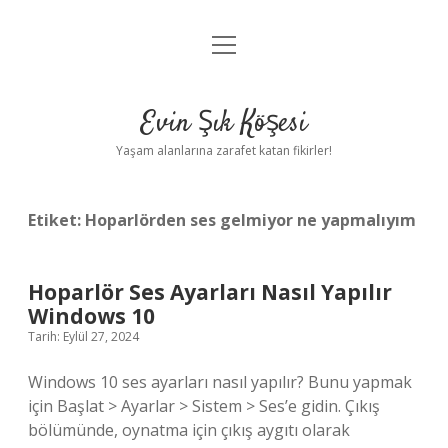
menüyü
Anasayfa
aç
Gizlilik Politikası
Evin Şık Köşesi
Yasal Uyarı
Yaşam alanlarına zarafet katan fikirler!
Hakkımızda
Etiket:
Hoparlörden ses gelmiyor ne yapmalıyım
Hoparlör Ses Ayarları Nasıl Yapılır
Windows 10
Tarih: Eylül 27, 2024
Windows 10 ses ayarları nasıl yapılır? Bunu yapmak
için Başlat > Ayarlar > Sistem > Ses’e gidin. Çıkış
bölümünde, oynatma için çıkış aygıtı olarak