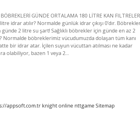
NİN BÖBREKLERİ GÜNDE ORTALAMA 180 LİTRE KAN FILTRELER
re idrar atılır? Normalde günlük idrar çıkışı 0’dır. Böbrekle
in günde 2 litre su şart! Sağlıklı böbrekler için günde en az 2
üzer? Normalde böbreklerimiz vücudumuzda dolaşan tüm kanı
saatte bir idrar atar. İçilen suyun vücuttan atılması ne kadar
a olabiliyor, bazen 1 veya 2…
s://appsoft.com.tr
knight online
nttgame
Sitemap