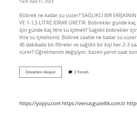
Tarih: Eylül 11, 2024
Böbrek ne kadar su süzer? SAĞLIKLI BİR ERİŞKİ
VE 1-1,5 LİTRE İDRAR ÜRETİR. Böbrekler günde kaç lit
için günde kaç litre su içilmeli? Sağlıklı böbrekler iç
litre su içmelisiniz. Böbrek saatte ne kadar su s
45 dakikada bir filtreler ve sağlıklı bir kişi her 2-3 
sürer? Öğretmenim değişiyor, bazen yarım saat sonr
Böbrekler
Devamını okuyun
2 Yorum
Günde
Kaç
Litre
Su
Süzer
https://yopyu.com
https://venusguzellik.com.tr
http