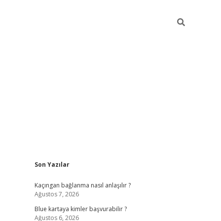
Sidebar
Son Yazılar
hiltonbet güncel
tulipbet giri
Kaçıngan bağlanma nasıl anlaşılır ?
Ağustos 7, 2026
Blue kartaya kimler başvurabilir ?
Ağustos 6, 2026