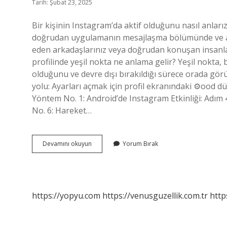
Tarih: Şubat 23, 2025
Bir kişinin Instagram’da aktif olduğunu nasıl anlarız
doğrudan uygulamanın mesajlaşma bölümünde ve arka
eden arkadaşlarınız veya doğrudan konuşan insanlar
profilinde yeşil nokta ne anlama gelir? Yeşil nokta,
olduğunu ve devre dışı bırakıldığı sürece orada gör
yolu: Ayarları açmak için profil ekranındaki ⚙ood d
Yöntem No. 1: Android’de Instagram Etkinliği: Adım 
No. 6: Hareket…
Instagram
Devamını okuyun
Yorum Bırak
Yeşil
Işık
Ne
Anlama
Gelir
https://yopyu.com
https://venusguzellik.com.tr
http