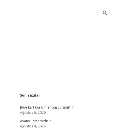
Sidebar
Son Yazılar
hiltonbet güncel
tulipbet giriş
Blue kartaya kimler başvurabilir ?
Ağustos 6, 2026
Avans ücret midir ?
Ağustos 4, 2026