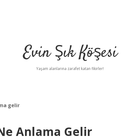
Evin Şık Köşesi
Yaşam alanlarına zarafet katan fikirler!
ma gelir
 Ne Anlama Gelir