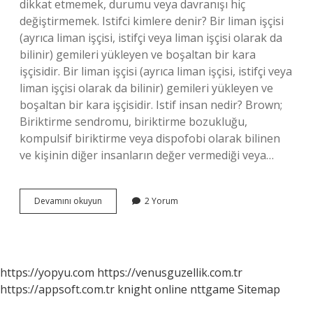
dikkat etmemek, durumu veya davranışı hiç
değiştirmemek. Istifci kimlere denir? Bir liman işçisi
(ayrıca liman işçisi, istifçi veya liman işçisi olarak da
bilinir) gemileri yükleyen ve boşaltan bir kara
işçisidir. Bir liman işçisi (ayrıca liman işçisi, istifçi veya
liman işçisi olarak da bilinir) gemileri yükleyen ve
boşaltan bir kara işçisidir. Istif insan nedir? Brown;
Biriktirme sendromu, biriktirme bozukluğu,
kompulsif biriktirme veya dispofobi olarak bilinen
ve kişinin diğer insanların değer vermediği veya…
Istifini
Devamını okuyun
2 Yorum
Bozmak
Ne
https://yopyu.com
https://venusguzellik.com.tr
https://appsoft.com.tr
knight online
nttgame
Sitemap