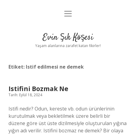
menüyü
Anasayfa
aç
Gizlilik Politikası
Evin Şık Köşesi
Yasal Uyarı
Yaşam alanlarına zarafet katan fikirler!
Hakkımızda
Etiket:
Istif edilmesi ne demek
Istifini Bozmak Ne
Tarih: Eylül 18, 2024
Istifi nedir? Odun, kereste vb. odun ürünlerinin
kurutulmak veya bekletilmek üzere belirli bir
düzene göre üst üste dizilmesiyle oluşturulan yığına
yığın adı verilir. Istifini bozmaz ne demek? Bir olaya