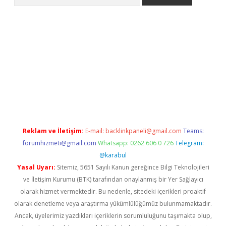
ipbet giriş
Reklam ve İletişim:
E-mail:
backlinkpaneli@gmail.com
Teams:
forumhizmeti@gmail.com
Whatsapp: 0262 606 0 726
Telegram:
@karabul
Yasal Uyarı:
Sitemiz, 5651 Sayılı Kanun gereğince Bilgi Teknolojileri
ve İletişim Kurumu (BTK) tarafından onaylanmış bir Yer Sağlayıcı
olarak hizmet vermektedir. Bu nedenle, sitedeki içerikleri proaktif
olarak denetleme veya araştırma yükümlülüğümüz bulunmamaktadır.
Ancak, üyelerimiz yazdıkları içeriklerin sorumluluğunu taşımakta olup,