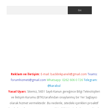
Arama
pbet giriş
Reklam ve İletişim:
E-mail:
backlinkpaneli@gmail.com
Teams:
forumhizmeti@gmail.com
Whatsapp: 0262 606 0 726
Telegram:
@karabul
Yasal Uyarı:
Sitemiz, 5651 Sayılı Kanun gereğince Bilgi Teknolojileri
ve İletişim Kurumu (BTK) tarafından onaylanmış bir Yer Sağlayıcı
olarak hizmet vermektedir. Bu nedenle, sitedeki içerikleri proaktif