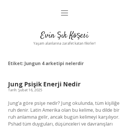
menüyü
Anasayfa
aç
Gizlilik Politikası
Evin Şık Köşesi
Yasal Uyarı
Yaşam alanlarına zarafet katan fikirler!
Hakkımızda
Etiket:
Jungun 4 arketipi nelerdir
Jung Psişik Enerji Nedir
Tarih: Şubat 16, 2025
Jung’a göre psişe nedir? Jung okulunda, tüm kişiliğe
ruh denir. Latin Amerika olan bu kelime, bu dilde bir
ruh anlamına gelir, ancak bugün kelimeyi karşılıyor.
Pshad tüm duyguları, düşünceleri ve davranışları