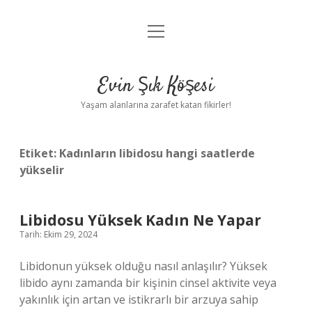
menüyü
Anasayfa
aç
Gizlilik Politikası
Evin Şık Köşesi
Yasal Uyarı
Yaşam alanlarına zarafet katan fikirler!
Hakkımızda
Etiket:
Kadınların libidosu hangi saatlerde
yükselir
Libidosu Yüksek Kadın Ne Yapar
Tarih: Ekim 29, 2024
Libidonun yüksek olduğu nasıl anlaşılır? Yüksek
libido aynı zamanda bir kişinin cinsel aktivite veya
yakınlık için artan ve istikrarlı bir arzuya sahip