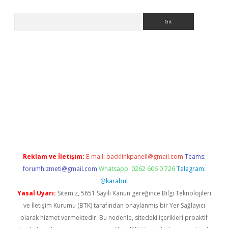
Arama
et giriş
Reklam ve İletişim:
E-mail:
backlinkpaneli@gmail.com
Teams:
forumhizmeti@gmail.com
Whatsapp: 0262 606 0 726
Telegram:
@karabul
Yasal Uyarı:
Sitemiz, 5651 Sayılı Kanun gereğince Bilgi Teknolojileri
ve İletişim Kurumu (BTK) tarafından onaylanmış bir Yer Sağlayıcı
olarak hizmet vermektedir. Bu nedenle, sitedeki içerikleri proaktif