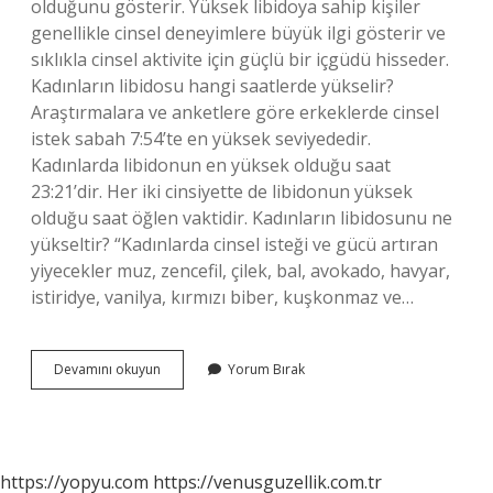
olduğunu gösterir. Yüksek libidoya sahip kişiler
genellikle cinsel deneyimlere büyük ilgi gösterir ve
sıklıkla cinsel aktivite için güçlü bir içgüdü hisseder.
Kadınların libidosu hangi saatlerde yükselir?
Araştırmalara ve anketlere göre erkeklerde cinsel
istek sabah 7:54’te en yüksek seviyededir.
Kadınlarda libidonun en yüksek olduğu saat
23:21’dir. Her iki cinsiyette de libidonun yüksek
olduğu saat öğlen vaktidir. Kadınların libidosunu ne
yükseltir? “Kadınlarda cinsel isteği ve gücü artıran
yiyecekler muz, zencefil, çilek, bal, avokado, havyar,
istiridye, vanilya, kırmızı biber, kuşkonmaz ve…
Libidosu
Devamını okuyun
Yorum Bırak
Yüksek
Kadın
Ne
Yapar
https://yopyu.com
https://venusguzellik.com.tr