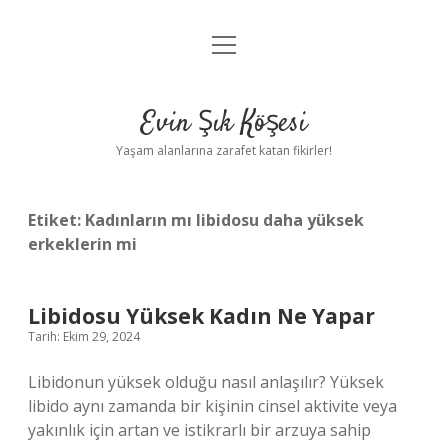
menüyü
Anasayfa
aç
Gizlilik Politikası
Evin Şık Köşesi
Yasal Uyarı
Yaşam alanlarına zarafet katan fikirler!
Hakkımızda
Etiket:
Kadınların mı libidosu daha yüksek
erkeklerin mi
Libidosu Yüksek Kadın Ne Yapar
Tarih: Ekim 29, 2024
Libidonun yüksek olduğu nasıl anlaşılır? Yüksek
libido aynı zamanda bir kişinin cinsel aktivite veya
yakınlık için artan ve istikrarlı bir arzuya sahip