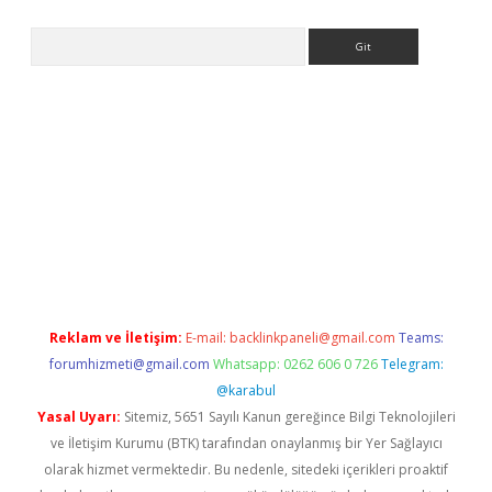
Arama
pbet giriş
Reklam ve İletişim:
E-mail:
backlinkpaneli@gmail.com
Teams:
forumhizmeti@gmail.com
Whatsapp: 0262 606 0 726
Telegram:
@karabul
Yasal Uyarı:
Sitemiz, 5651 Sayılı Kanun gereğince Bilgi Teknolojileri
ve İletişim Kurumu (BTK) tarafından onaylanmış bir Yer Sağlayıcı
olarak hizmet vermektedir. Bu nedenle, sitedeki içerikleri proaktif