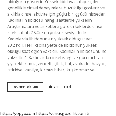
olduğunu gösterir. Yüksek libidoya sahip kişiler
genellikle cinsel deneyimlere büyük ilgi gösterir ve
sıklıkla cinsel aktivite için güçlü bir içgüdü hisseder.
Kadınların libidosu hangi saatlerde yükselir?
Araştırmalara ve anketlere göre erkeklerde cinsel
istek sabah 7:54’te en yüksek seviyededir.
Kadınlarda libidonun en yüksek olduğu saat
23:21’dir. Her iki cinsiyette de libidonun yüksek
olduğu saat öğlen vaktidir. Kadınların libidosunu ne
yükseltir? “Kadınlarda cinsel isteği ve gücü artıran
yiyecekler muz, zencefil, çilek, bal, avokado, havyar,
istiridye, vanilya, kırmızı biber, kuşkonmaz ve…
Libidosu
Devamını okuyun
Yorum Bırak
Yüksek
Kadın
Ne
Yapar
https://yopyu.com
https://venusguzellik.com.tr