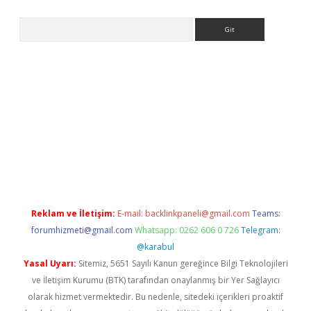
Arama
pbet giriş
Reklam ve İletişim:
E-mail:
backlinkpaneli@gmail.com
Teams:
forumhizmeti@gmail.com
Whatsapp: 0262 606 0 726
Telegram:
@karabul
Yasal Uyarı:
Sitemiz, 5651 Sayılı Kanun gereğince Bilgi Teknolojileri
ve İletişim Kurumu (BTK) tarafından onaylanmış bir Yer Sağlayıcı
olarak hizmet vermektedir. Bu nedenle, sitedeki içerikleri proaktif