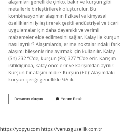
alaşımları genellikle çinko, bakır ve kurşun gibi
metallerle birleştirilerek oluşturulur. Bu
kombinasyonlar alaşımın fiziksel ve kimyasal
özelliklerini iyileştirerek çeşitli endüstriyel ve ticari
uygulamalar için daha dayanıklı ve verimli
malzemeler elde edilmesini sağlar. Kalay ile kurşun
nasıl ayrılır? Alaşımlarda, erime noktalarındaki fark
alaşımı bileşenlerine ayırmak için kullanılır. Kalay
(Sn) 232 °C’de, kurşun (Pb) 327 °C’de erir. Karışım
ısıtıldığında, kalay önce erir ve karışımdan ayrılır.
Kurşun bir alaşım mıdır? Kurşun (Pb): Alaşımdaki
kurşun içeriği genellikle %5 ile…
Kalay
Devamını okuyun
Yorum Bırak
Ve
Kurşun
Alaşımı
Nedir
https://yopyu.com
https://venusguzellik.com.tr