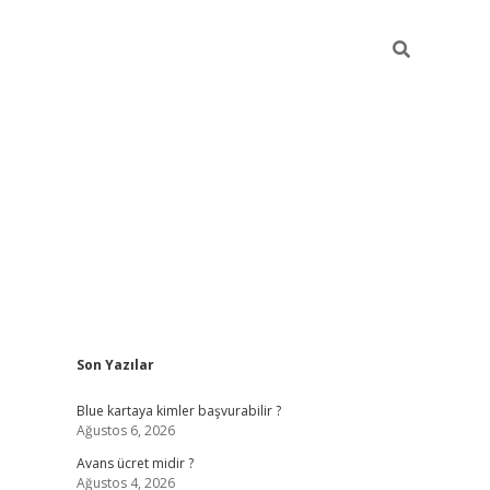
Sidebar
Son Yazılar
hiltonbet güncel
tulipbet gir
Blue kartaya kimler başvurabilir ?
Ağustos 6, 2026
Avans ücret midir ?
Ağustos 4, 2026