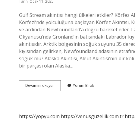
Tarih: Ocak 11, 2025
Gulf Stream akıntısı hangi ülkeleri etkiler? Körfez 
Körfezi’nde yolculuğuna başlayan Körfez Akıntısı, Ku
ve ardından Newfoundland’a doğru hareket eder. Lab
Okyanusu’nda Grönland’ın batısındaki Labrador kı
akıntısıdır. Arktik bölgesinin soğuk suyunu 35 dere
kıyısından gelirken, Newfoundland adasının etrafında
soğuk mu? Alaska Akıntısı, Aleut Akıntısı’nın bir kolu
bir parçası olan Alaska…
Peru
Devamını okuyun
Yorum Bırak
Akıntısı
Nerede
https://yopyu.com
https://venusguzellik.com.tr
http