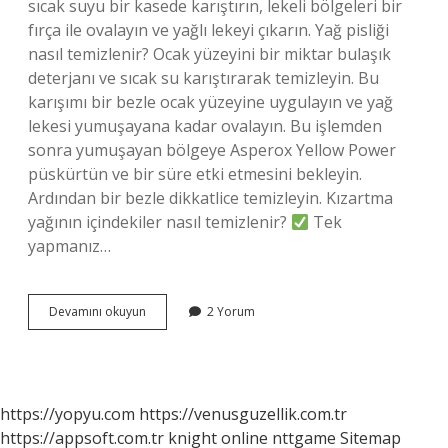
sıcak suyu bir kasede karıştırın, lekeli bölgeleri bir
fırça ile ovalayın ve yağlı lekeyi çıkarın. Yağ pisliği
nasıl temizlenir? Ocak yüzeyini bir miktar bulaşık
deterjanı ve sıcak su karıştırarak temizleyin. Bu
karışımı bir bezle ocak yüzeyine uygulayın ve yağ
lekesi yumuşayana kadar ovalayın. Bu işlemden
sonra yumuşayan bölgeye Asperox Yellow Power
püskürtün ve bir süre etki etmesini bekleyin.
Ardından bir bezle dikkatlice temizleyin. Kızartma
yağının içindekiler nasıl temizlenir?
Tek
yapmanız…
Kirli
Devamını okuyun
2 Yorum
Yağ
Nasıl
Temizlenir
https://yopyu.com
https://venusguzellik.com.tr
https://appsoft.com.tr
knight online
nttgame
Sitemap