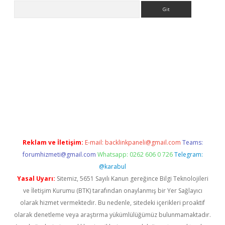
Arama
pbet giriş
Reklam ve İletişim:
E-mail:
backlinkpaneli@gmail.com
Teams:
forumhizmeti@gmail.com
Whatsapp: 0262 606 0 726
Telegram:
@karabul
Yasal Uyarı:
Sitemiz, 5651 Sayılı Kanun gereğince Bilgi Teknolojileri
ve İletişim Kurumu (BTK) tarafından onaylanmış bir Yer Sağlayıcı
olarak hizmet vermektedir. Bu nedenle, sitedeki içerikleri proaktif
olarak denetleme veya araştırma yükümlülüğümüz bulunmamaktadır.