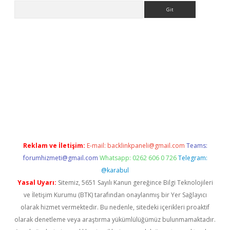
Arama
pbet giriş
Reklam ve İletişim:
E-mail:
backlinkpaneli@gmail.com
Teams:
forumhizmeti@gmail.com
Whatsapp: 0262 606 0 726
Telegram:
@karabul
Yasal Uyarı:
Sitemiz, 5651 Sayılı Kanun gereğince Bilgi Teknolojileri
ve İletişim Kurumu (BTK) tarafından onaylanmış bir Yer Sağlayıcı
olarak hizmet vermektedir. Bu nedenle, sitedeki içerikleri proaktif
olarak denetleme veya araştırma yükümlülüğümüz bulunmamaktadır.