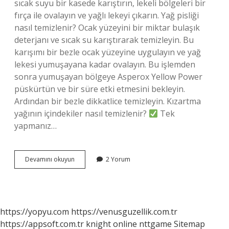
sıcak suyu bir kasede karıştırın, lekeli bölgeleri bir
fırça ile ovalayın ve yağlı lekeyi çıkarın. Yağ pisliği
nasıl temizlenir? Ocak yüzeyini bir miktar bulaşık
deterjanı ve sıcak su karıştırarak temizleyin. Bu
karışımı bir bezle ocak yüzeyine uygulayın ve yağ
lekesi yumuşayana kadar ovalayın. Bu işlemden
sonra yumuşayan bölgeye Asperox Yellow Power
püskürtün ve bir süre etki etmesini bekleyin.
Ardından bir bezle dikkatlice temizleyin. Kızartma
yağının içindekiler nasıl temizlenir?
Tek
yapmanız…
Kirli
Devamını okuyun
2 Yorum
Yağ
Nasıl
Temizlenir
https://yopyu.com
https://venusguzellik.com.tr
https://appsoft.com.tr
knight online
nttgame
Sitemap