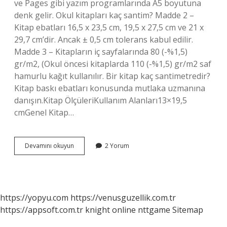
ve Pages gibi yazım programlarında A5 boyutuna
denk gelir. Okul kitapları kaç santim? Madde 2 –
Kitap ebatları 16,5 x 23,5 cm, 19,5 x 27,5 cm ve 21 x
29,7 cm’dir. Ancak ± 0,5 cm tolerans kabul edilir.
Madde 3 – Kitapların iç sayfalarında 80 (-%1,5)
gr/m2, (Okul öncesi kitaplarda 110 (-%1,5) gr/m2 saf
hamurlu kağıt kullanılır. Bir kitap kaç santimetredir?
Kitap baskı ebatları konusunda mutlaka uzmanına
danışın.Kitap ÖlçüleriKullanım Alanları13×19,5
cmGenel Kitap…
Bir
Devamını okuyun
2 Yorum
Kitap
Boyu
Kaç
Cm
https://yopyu.com
https://venusguzellik.com.tr
https://appsoft.com.tr
knight online
nttgame
Sitemap