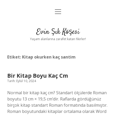
menüyü
Anasayfa
aç
Gizlilik Politikası
Evin Şık Köşesi
Yasal Uyarı
Yaşam alanlarına zarafet katan fikirler!
Hakkımızda
Etiket:
Kitap okurken kaç santim
Bir Kitap Boyu Kaç Cm
Tarih: Eylül 10, 2024
Normal bir kitap kaç cm? Standart ölçülerde Roman
boyutu 13 cm × 19,5 cm’dir. Raflarda gördüğünüz
birçok kitap standart Roman formatında basılmıştır.
Roman boyutundaki kitaplar ortalama olarak Word