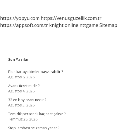
Açılan
Miskinler
Tekkesi
https://yopyu.com
https://venusguzellik.com.tr
Nin
https://appsoft.com.tr
knight online
nttgame
Sitemap
Kuruluş
Amacı
Nedir
Sidebar
Son Yazılar
Blue kartaya kimler başvurabilir ?
Ağustos 6, 2026
Avans ücret midir ?
Ağustos 4, 2026
32 en boy oranı nedir ?
Ağustos 3, 2026
Temizlik personeli kaç saat çalışır ?
Temmuz 28, 2026
Stop lambası ne zaman yanar ?