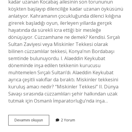
kadar uzanan Kocabaş ailesinin son torununun
köşkten başlayıp dilenciliğe kadar uzanan öyküsünü
anlatıyor. Kahramanın çocukluğunda dilenci kılığına
girerek başladığı oyun, ilerleyen yıllarda gerçek
hayatında da sürekli icra ettiği bir mesleğe
dönüşüyor. Cüzzamhane ne demek? Kendisi. Sırçalı
Sultan Zaviyesi veya Miskinler Tekkesi olarak
bilinen cüzzamlılar tekkesi, Konya’nın Bordabaşı
semtinde bulunuyordu. I. Alaeddin Keykubat
döneminde inşa edilen tekkenin kurucusu
muhtemelen Sırçalı Sultan’dı. Alaeddin Keykubat
ayrıca çeşitli vakıflar da bıraktı. Miskinler tekkesini
kuruluş amacı nedir? “Miskinler Tekkesi” II. Dünya
Savaşı sırasında cüzzamlıları şehir halkından uzak
tutmak için Osmanlı İmparatorluğu’nda inşa…
Üsküdarda
Devamını okuyun
2 Yorum
Vakıflar
Tarafından