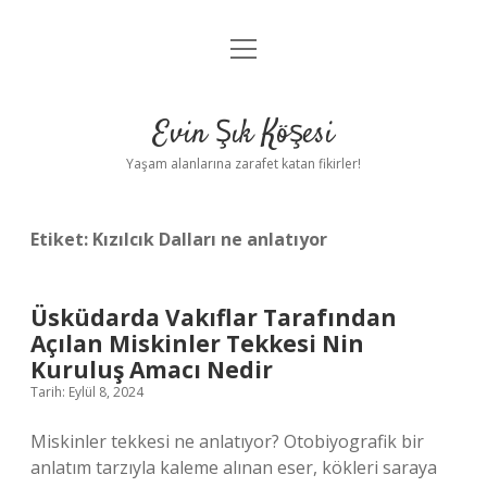
menüyü
Anasayfa
aç
Gizlilik Politikası
Evin Şık Köşesi
Yasal Uyarı
Yaşam alanlarına zarafet katan fikirler!
Hakkımızda
Etiket:
Kızılcık Dalları ne anlatıyor
Üsküdarda Vakıflar Tarafından
Açılan Miskinler Tekkesi Nin
Kuruluş Amacı Nedir
Tarih: Eylül 8, 2024
Miskinler tekkesi ne anlatıyor? Otobiyografik bir
anlatım tarzıyla kaleme alınan eser, kökleri saraya