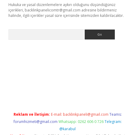
Hukuka ve yasal düzenlemelere aykırı olduğunu düşündüğünüz
içerikleri,
backlinkpanelicomtr@gmail.com
adresine bildirmeniz
halinde, ilgili içerikler yasal süre içerisinde sitemizden kaldırılacaktır.
Arama
pbet giriş
Reklam ve İletişim:
E-mail:
backlinkpaneli@gmail.com
Teams:
forumhizmeti@gmail.com
Whatsapp: 0262 606 0 726
Telegram:
@karabul