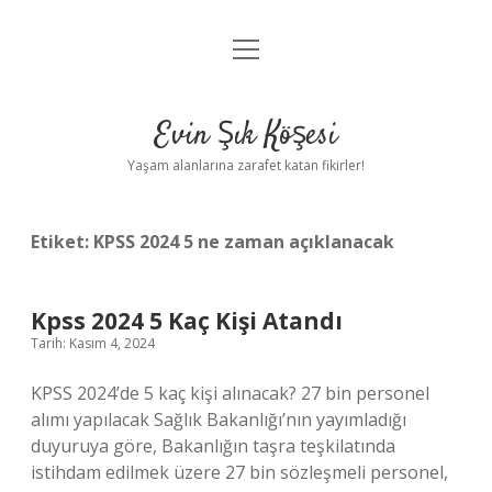
menüyü
Anasayfa
aç
Gizlilik Politikası
Evin Şık Köşesi
Yasal Uyarı
Yaşam alanlarına zarafet katan fikirler!
Hakkımızda
Etiket:
KPSS 2024 5 ne zaman açıklanacak
Kpss 2024 5 Kaç Kişi Atandı
Tarih: Kasım 4, 2024
KPSS 2024’de 5 kaç kişi alınacak? 27 bin personel
alımı yapılacak Sağlık Bakanlığı’nın yayımladığı
duyuruya göre, Bakanlığın taşra teşkilatında
istihdam edilmek üzere 27 bin sözleşmeli personel,