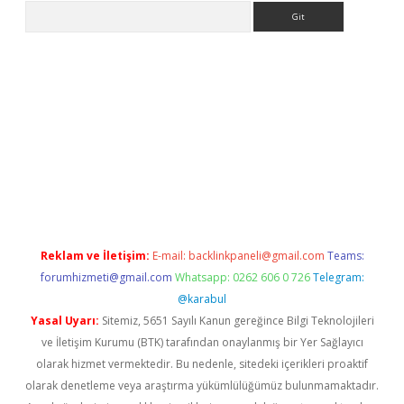
Arama
pbet giriş
Reklam ve İletişim:
E-mail:
backlinkpaneli@gmail.com
Teams:
forumhizmeti@gmail.com
Whatsapp: 0262 606 0 726
Telegram:
@karabul
Yasal Uyarı:
Sitemiz, 5651 Sayılı Kanun gereğince Bilgi Teknolojileri
ve İletişim Kurumu (BTK) tarafından onaylanmış bir Yer Sağlayıcı
olarak hizmet vermektedir. Bu nedenle, sitedeki içerikleri proaktif
olarak denetleme veya araştırma yükümlülüğümüz bulunmamaktadır.