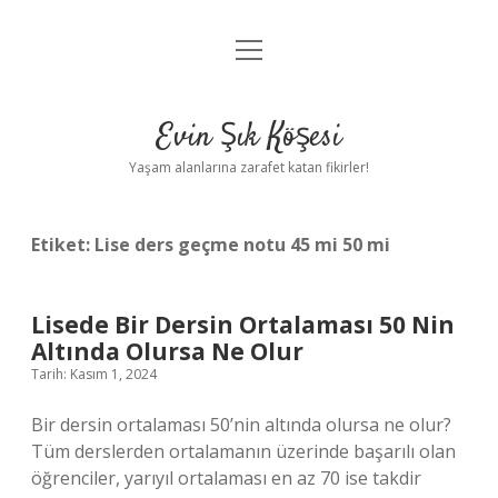
menüyü
Anasayfa
aç
Gizlilik Politikası
Evin Şık Köşesi
Yasal Uyarı
Yaşam alanlarına zarafet katan fikirler!
Hakkımızda
Etiket:
Lise ders geçme notu 45 mi 50 mi
Lisede Bir Dersin Ortalaması 50 Nin
Altında Olursa Ne Olur
Tarih: Kasım 1, 2024
Bir dersin ortalaması 50’nin altında olursa ne olur?
Tüm derslerden ortalamanın üzerinde başarılı olan
öğrenciler, yarıyıl ortalaması en az 70 ise takdir