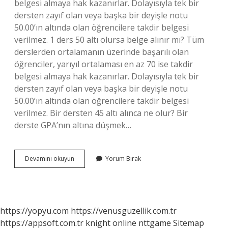
belgesi almaya hak kazanırlar. Dolayısıyla tek bir
dersten zayıf olan veya başka bir deyişle notu
50.00’ın altında olan öğrencilere takdir belgesi
verilmez. 1 ders 50 altı olursa belge alınır mı? Tüm
derslerden ortalamanın üzerinde başarılı olan
öğrenciler, yarıyıl ortalaması en az 70 ise takdir
belgesi almaya hak kazanırlar. Dolayısıyla tek bir
dersten zayıf olan veya başka bir deyişle notu
50.00’ın altında olan öğrencilere takdir belgesi
verilmez. Bir dersten 45 altı alınca ne olur? Bir
derste GPA’nın altına düşmek…
Lisede
Devamını okuyun
Yorum Bırak
Bir
Dersin
Ortalaması
50
Nin
https://yopyu.com
https://venusguzellik.com.tr
Altında
https://appsoft.com.tr
knight online
nttgame
Sitemap
Olursa