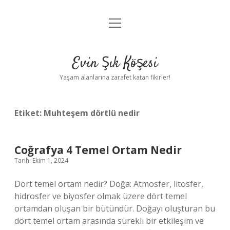
menüyü
Anasayfa
aç
Gizlilik Politikası
Evin Şık Köşesi
Yasal Uyarı
Yaşam alanlarına zarafet katan fikirler!
Hakkımızda
Etiket:
Muhteşem dörtlü nedir
Coğrafya 4 Temel Ortam Nedir
Tarih: Ekim 1, 2024
Dört temel ortam nedir? Doğa: Atmosfer, litosfer,
hidrosfer ve biyosfer olmak üzere dört temel
ortamdan oluşan bir bütündür. Doğayı oluşturan bu
dört temel ortam arasında sürekli bir etkileşim ve