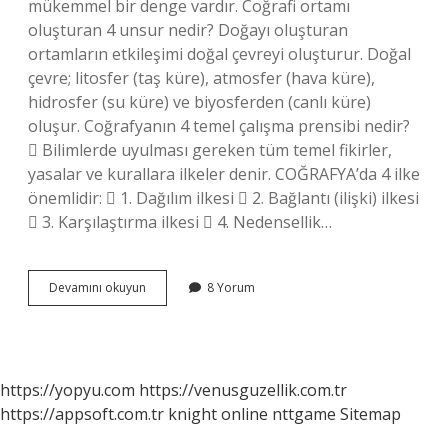
mükemmel bir denge vardır. Coğrafi ortamı
oluşturan 4 unsur nedir? Doğayı oluşturan
ortamların etkileşimi doğal çevreyi oluşturur. Doğal
çevre; litosfer (taş küre), atmosfer (hava küre),
hidrosfer (su küre) ve biyosferden (canlı küre)
oluşur. Coğrafyanın 4 temel çalışma prensibi nedir?
 Bilimlerde uyulması gereken tüm temel fikirler,
yasalar ve kurallara ilkeler denir. COĞRAFYA’da 4 ilke
önemlidir:  1. Dağılım ilkesi  2. Bağlantı (ilişki) ilkesi
 3. Karşılaştırma ilkesi  4. Nedensellik…
Coğrafya
Devamını okuyun
8 Yorum
4
Temel
Ortam
Nedir
https://yopyu.com
https://venusguzellik.com.tr
https://appsoft.com.tr
knight online
nttgame
Sitemap