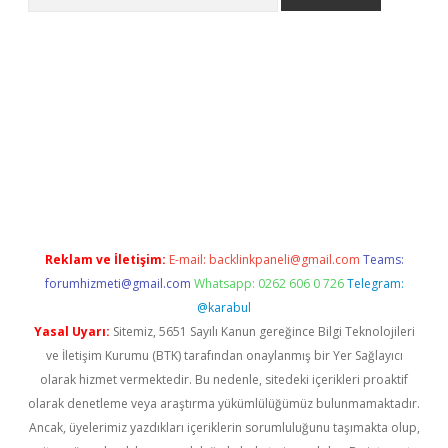
pbet giriş
Reklam ve İletişim:
E-mail:
backlinkpaneli@gmail.com
Teams:
forumhizmeti@gmail.com
Whatsapp: 0262 606 0 726
Telegram:
@karabul
Yasal Uyarı:
Sitemiz, 5651 Sayılı Kanun gereğince Bilgi Teknolojileri
ve İletişim Kurumu (BTK) tarafından onaylanmış bir Yer Sağlayıcı
olarak hizmet vermektedir. Bu nedenle, sitedeki içerikleri proaktif
olarak denetleme veya araştırma yükümlülüğümüz bulunmamaktadır.
Ancak, üyelerimiz yazdıkları içeriklerin sorumluluğunu taşımakta olup,