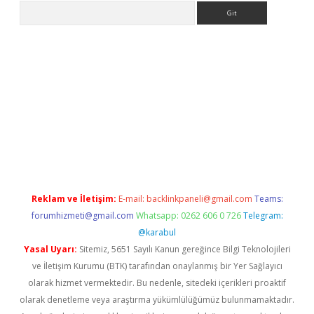
Arama
pbet giriş
Reklam ve İletişim:
E-mail:
backlinkpaneli@gmail.com
Teams:
forumhizmeti@gmail.com
Whatsapp: 0262 606 0 726
Telegram:
@karabul
Yasal Uyarı:
Sitemiz, 5651 Sayılı Kanun gereğince Bilgi Teknolojileri
ve İletişim Kurumu (BTK) tarafından onaylanmış bir Yer Sağlayıcı
olarak hizmet vermektedir. Bu nedenle, sitedeki içerikleri proaktif
olarak denetleme veya araştırma yükümlülüğümüz bulunmamaktadır.