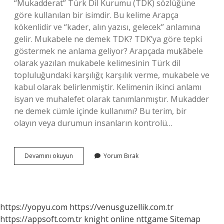
“Mukadderat” Türk Dil Kurumu (TDK) sözlüğüne
göre kullanılan bir isimdir. Bu kelime Arapça
kökenlidir ve “kader, alın yazısı, gelecek” anlamına
gelir. Mukabele ne demek TDK? TDK’ya göre tepki
göstermek ne anlama geliyor? Arapçada muḳābele
olarak yazılan mukabele kelimesinin Türk dil
topluluğundaki karşılığı; karşılık verme, mukabele ve
kabul olarak belirlenmiştir. Kelimenin ikinci anlamı
isyan ve muhalefet olarak tanımlanmıştır. Mukadder
ne demek cümle içinde kullanımı? Bu terim, bir
olayın veya durumun insanların kontrolü…
Mukadder
Devamını okuyun
Yorum Bırak
Kılmak
Ne
Demek
Tdk
https://yopyu.com
https://venusguzellik.com.tr
https://appsoft.com.tr
knight online
nttgame
Sitemap