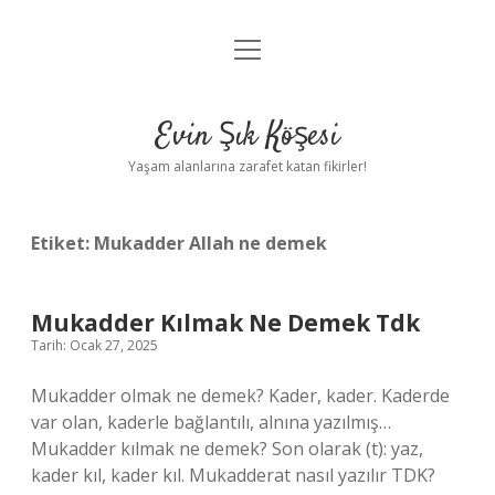
menüyü
Anasayfa
aç
Gizlilik Politikası
Evin Şık Köşesi
Yasal Uyarı
Yaşam alanlarına zarafet katan fikirler!
Hakkımızda
Etiket:
Mukadder Allah ne demek
Mukadder Kılmak Ne Demek Tdk
Tarih: Ocak 27, 2025
Mukadder olmak ne demek? Kader, kader. Kaderde
var olan, kaderle bağlantılı, alnına yazılmış…
Mukadder kılmak ne demek? Son olarak (t): yaz,
kader kıl, kader kıl. Mukadderat nasıl yazılır TDK?