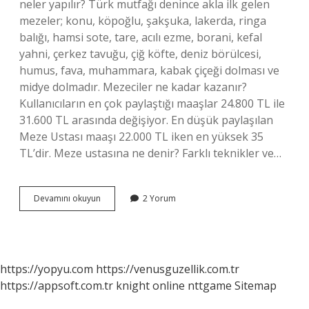
neler yapılır? Türk mutfağı denince akla ilk gelen
mezeler; konu, köpoğlu, şakşuka, lakerda, ringa
balığı, hamsi sote, tare, acılı ezme, borani, kefal
yahni, çerkez tavuğu, çiğ köfte, deniz börülcesi,
humus, fava, muhammara, kabak çiçeği dolması ve
midye dolmadır. Mezeciler ne kadar kazanır?
Kullanıcıların en çok paylaştığı maaşlar 24.800 TL ile
31.600 TL arasında değişiyor. En düşük paylaşılan
Meze Ustası maaşı 22.000 TL iken en yüksek 35
TL’dir. Meze ustasına ne denir? Farklı teknikler ve…
Mezeci
Devamını okuyun
2 Yorum
Ne
Yapar
https://yopyu.com
https://venusguzellik.com.tr
https://appsoft.com.tr
knight online
nttgame
Sitemap