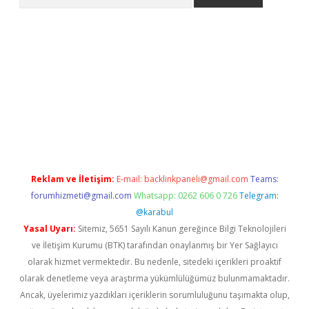
pbet giriş
Reklam ve İletişim:
E-mail:
backlinkpaneli@gmail.com
Teams:
forumhizmeti@gmail.com
Whatsapp: 0262 606 0 726
Telegram:
@karabul
Yasal Uyarı:
Sitemiz, 5651 Sayılı Kanun gereğince Bilgi Teknolojileri
ve İletişim Kurumu (BTK) tarafından onaylanmış bir Yer Sağlayıcı
olarak hizmet vermektedir. Bu nedenle, sitedeki içerikleri proaktif
olarak denetleme veya araştırma yükümlülüğümüz bulunmamaktadır.
Ancak, üyelerimiz yazdıkları içeriklerin sorumluluğunu taşımakta olup,