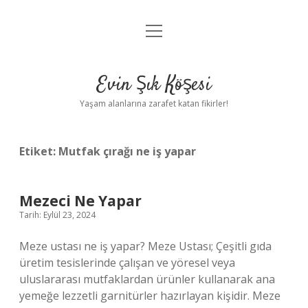
menüyü
Anasayfa
aç
Gizlilik Politikası
Evin Şık Köşesi
Yasal Uyarı
Yaşam alanlarına zarafet katan fikirler!
Hakkımızda
Etiket:
Mutfak çırağı ne iş yapar
Mezeci Ne Yapar
Tarih: Eylül 23, 2024
Meze ustası ne iş yapar? Meze Ustası; Çeşitli gıda
üretim tesislerinde çalışan ve yöresel veya
uluslararası mutfaklardan ürünler kullanarak ana
yemeğe lezzetli garnitürler hazırlayan kişidir. Meze