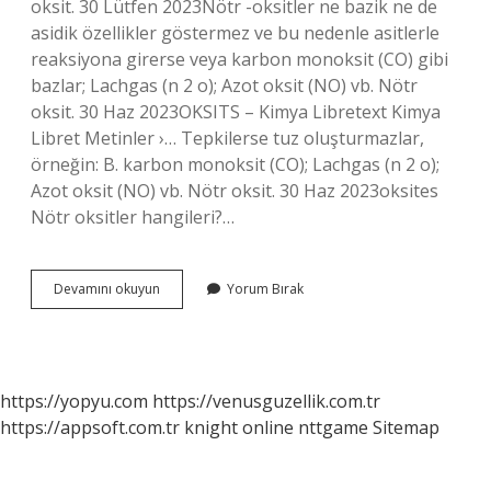
oksit. 30 Lütfen 2023Nötr -oksitler ne bazik ne de
asidik özellikler göstermez ve bu nedenle asitlerle
reaksiyona girerse veya karbon monoksit (CO) gibi
bazlar; Lachgas (n 2 o); Azot oksit (NO) vb. Nötr
oksit. 30 Haz 2023OKSITS – Kimya Libretext Kimya
Libret Metinler ›… Tepkilerse tuz oluşturmazlar,
örneğin: B. karbon monoksit (CO); Lachgas (n 2 o);
Azot oksit (NO) vb. Nötr oksit. 30 Haz 2023oksites
Nötr oksitler hangileri?…
N2O
Devamını okuyun
Yorum Bırak
Nötr
Oksit
Mi
https://yopyu.com
https://venusguzellik.com.tr
https://appsoft.com.tr
knight online
nttgame
Sitemap