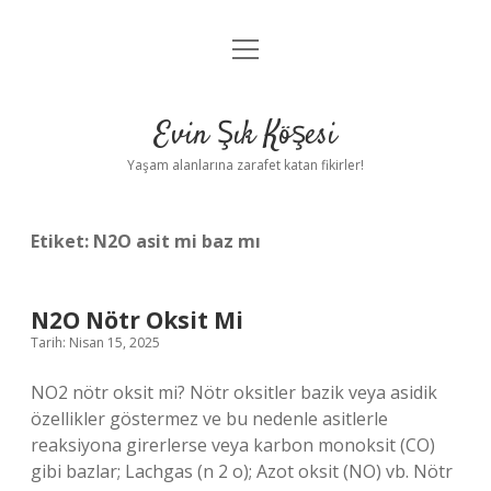
menüyü
Anasayfa
aç
Gizlilik Politikası
Evin Şık Köşesi
Yasal Uyarı
Yaşam alanlarına zarafet katan fikirler!
Hakkımızda
Etiket:
N2O asit mi baz mı
N2O Nötr Oksit Mi
Tarih: Nisan 15, 2025
NO2 nötr oksit mi? Nötr oksitler bazik veya asidik
özellikler göstermez ve bu nedenle asitlerle
reaksiyona girerlerse veya karbon monoksit (CO)
gibi bazlar; Lachgas (n 2 o); Azot oksit (NO) vb. Nötr