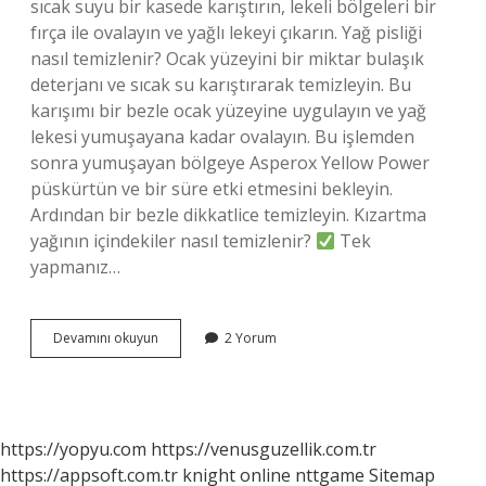
sıcak suyu bir kasede karıştırın, lekeli bölgeleri bir
fırça ile ovalayın ve yağlı lekeyi çıkarın. Yağ pisliği
nasıl temizlenir? Ocak yüzeyini bir miktar bulaşık
deterjanı ve sıcak su karıştırarak temizleyin. Bu
karışımı bir bezle ocak yüzeyine uygulayın ve yağ
lekesi yumuşayana kadar ovalayın. Bu işlemden
sonra yumuşayan bölgeye Asperox Yellow Power
püskürtün ve bir süre etki etmesini bekleyin.
Ardından bir bezle dikkatlice temizleyin. Kızartma
yağının içindekiler nasıl temizlenir?
Tek
yapmanız…
Kirli
Devamını okuyun
2 Yorum
Yağ
Nasıl
Temizlenir
https://yopyu.com
https://venusguzellik.com.tr
https://appsoft.com.tr
knight online
nttgame
Sitemap