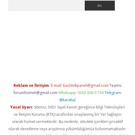
Arama
pbet giriş
Reklam ve İletişim:
E-mail:
backlinkpaneli@gmail.com
Teams:
forumhizmeti@gmail.com
Whatsapp: 0262 606 0 726
Telegram:
@karabul
Yasal Uyarı:
Sitemiz, 5651 Sayılı Kanun gereğince Bilgi Teknolojileri
ve İletişim Kurumu (BTK) tarafından onaylanmış bir Yer Sağlayıcı
olarak hizmet vermektedir. Bu nedenle, sitedeki içerikleri proaktif
olarak denetleme veya araştırma yükümlülüğümüz bulunmamaktadır.