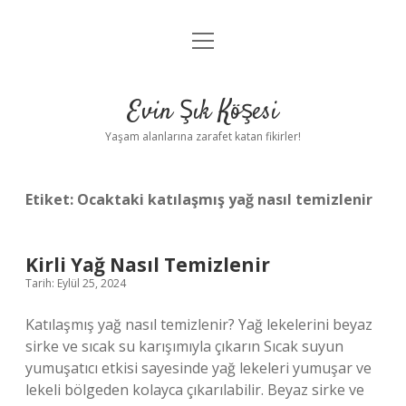
menüyü
Anasayfa
aç
Gizlilik Politikası
Evin Şık Köşesi
Yasal Uyarı
Yaşam alanlarına zarafet katan fikirler!
Hakkımızda
Etiket:
Ocaktaki katılaşmış yağ nasıl temizlenir
Kirli Yağ Nasıl Temizlenir
Tarih: Eylül 25, 2024
Katılaşmış yağ nasıl temizlenir? Yağ lekelerini beyaz
sirke ve sıcak su karışımıyla çıkarın Sıcak suyun
yumuşatıcı etkisi sayesinde yağ lekeleri yumuşar ve
lekeli bölgeden kolayca çıkarılabilir. Beyaz sirke ve