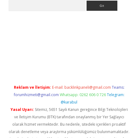
Arama
pbet giriş
Reklam ve İletişim:
E-mail:
backlinkpaneli@gmail.com
Teams:
forumhizmeti@gmail.com
Whatsapp: 0262 606 0 726
Telegram:
@karabul
Yasal Uyarı:
Sitemiz, 5651 Sayılı Kanun gereğince Bilgi Teknolojileri
ve İletişim Kurumu (BTK) tarafından onaylanmış bir Yer Sağlayıcı
olarak hizmet vermektedir. Bu nedenle, sitedeki içerikleri proaktif
olarak denetleme veya araştırma yükümlülüğümüz bulunmamaktadır.