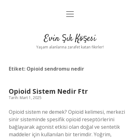
menüyü
Anasayfa
aç
Gizlilik Politikası
Evin Şık Köşesi
Yasal Uyarı
Yaşam alanlarına zarafet katan fikirler!
Hakkımızda
Etiket:
Opioid sendromu nedir
Opioid Sistem Nedir Ftr
Tarih: Mart 1, 2025
Opioid sistem ne demek? Opioid kelimesi, merkezi
sinir sisteminde spesifik opioid reseptörlerini
bağlayarak agonist etkisi olan doğal ve sentetik
maddeler için kullanılan bir terimdir. Yoğrim,