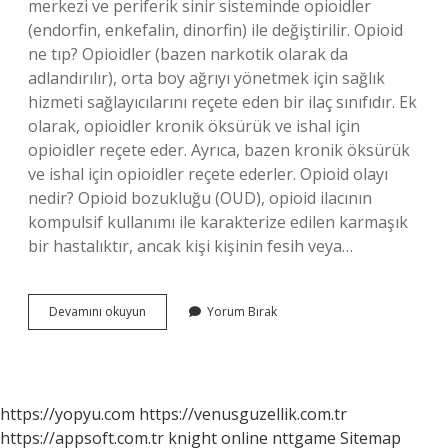
merkezi ve periferik sinir sisteminde opioidler
(endorfin, enkefalin, dinorfin) ile değiştirilir. Opioid
ne tıp? Opioidler (bazen narkotik olarak da
adlandırılır), orta boy ağrıyı yönetmek için sağlık
hizmeti sağlayıcılarını reçete eden bir ilaç sınıfıdır. Ek
olarak, opioidler kronik öksürük ve ishal için
opioidler reçete eder. Ayrıca, bazen kronik öksürük
ve ishal için opioidler reçete ederler. Opioid olayı
nedir? Opioid bozukluğu (OUD), opioid ilacının
kompulsif kullanımı ile karakterize edilen karmaşık
bir hastalıktır, ancak kişi kişinin fesih veya…
Opioid
Devamını okuyun
Yorum Bırak
Sistem
Nedir
Ftr
https://yopyu.com
https://venusguzellik.com.tr
https://appsoft.com.tr
knight online
nttgame
Sitemap