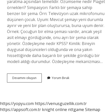
yaratma açısından temelidir. Özümseme nedir Piaget
örnekleri? Simpasyon: Farklı bir şemaya sahip
benzer bir şema. Örn: Televizyon uzak mikrofonunu
düşünen çocuk. Uyum: Mevcut şemayı yeni durumla
ayırır ve yeni bir plan oluşturursa, buna uyum denir.
Örnek: Çocuğun bir elma şeması vardır, ancak yeşil
asit elmayı gördüğünde, onu ayrı bir şema olarak
yönetir. Özdeşleşme nedir KPSS? Kimlik: Bireyin
duygusal düşünceleri olduğunda ve ona yakın
hissettiğinde daha başarılı bir şekilde gördüğü bir
modeli aldığı durumdur. Özdeşleşme mekanizması…
Özdeşleşme
Devamını okuyun
Yorum Bırak
Nedir
Piaget
https://yopyu.com
https://venusguzellik.com.tr
https://appsoft.com.tr
knight online
nttgame
Sitemap