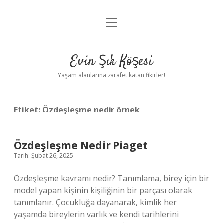
menüyü
Anasayfa
aç
Gizlilik Politikası
Evin Şık Köşesi
Yasal Uyarı
Yaşam alanlarına zarafet katan fikirler!
Hakkımızda
Etiket:
Özdeşleşme nedir örnek
Özdeşleşme Nedir Piaget
Tarih: Şubat 26, 2025
Özdeşleşme kavramı nedir? Tanımlama, birey için bir
model yapan kişinin kişiliğinin bir parçası olarak
tanımlanır. Çocukluğa dayanarak, kimlik her
yaşamda bireylerin varlık ve kendi tarihlerini