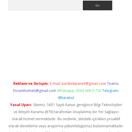
Arama
ipbet giriş
Reklam ve İletişim:
E-mail:
backlinkpaneli@gmail.com
Teams:
forumhizmeti@gmail.com
Whatsapp: 0262 606 0 726
Telegram:
@karabul
Yasal Uyarı:
Sitemiz, 5651 Sayılı Kanun gereğince Bilgi Teknolojileri
ve İletişim Kurumu (BTK) tarafından onaylanmış bir Yer Sağlayıcı
olarak hizmet vermektedir. Bu nedenle, sitedeki içerikleri proaktif
olarak denetleme veya araştırma yükümlülüğümüz bulunmamaktadır.