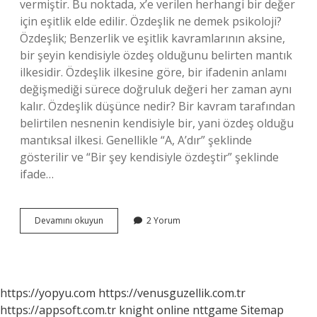
vermiştir. Bu noktada, x’e verilen herhangi bir değer
için eşitlik elde edilir. Özdeşlik ne demek psikoloji?
Özdeşlik; Benzerlik ve eşitlik kavramlarının aksine,
bir şeyin kendisiyle özdeş olduğunu belirten mantık
ilkesidir. Özdeşlik ilkesine göre, bir ifadenin anlamı
değişmediği sürece doğruluk değeri her zaman aynı
kalır. Özdeşlik düşünce nedir? Bir kavram tarafından
belirtilen nesnenin kendisiyle bir, yani özdeş olduğu
mantıksal ilkesi. Genellikle “A, A’dır” şeklinde
gösterilir ve “Bir şey kendisiyle özdeştir” şeklinde
ifade…
Kişisel
Devamını okuyun
2 Yorum
Özdeşlik
Ne
Demek
https://yopyu.com
https://venusguzellik.com.tr
https://appsoft.com.tr
knight online
nttgame
Sitemap