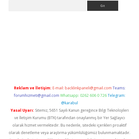
Arama
pbet giriş
Reklam ve İletişim:
E-mail:
backlinkpaneli@gmail.com
Teams:
forumhizmeti@gmail.com
Whatsapp: 0262 606 0 726
Telegram:
@karabul
Yasal Uyarı:
Sitemiz, 5651 Sayılı Kanun gereğince Bilgi Teknolojileri
ve İletişim Kurumu (BTK) tarafından onaylanmış bir Yer Sağlayıcı
olarak hizmet vermektedir. Bu nedenle, sitedeki içerikleri proaktif
olarak denetleme veya araştırma yükümlülüğümüz bulunmamaktadır.