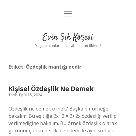
menüyü
Anasayfa
aç
Gizlilik Politikası
Evin Şık Köşesi
Yasal Uyarı
Yaşam alanlarına zarafet katan fikirler!
Hakkımızda
Etiket:
Özdeşlik mantığı nedir
Kişisel Özdeşlik Ne Demek
Tarih: Eylül 15, 2024
Özdeşlik ne demek örnek? Başka bir örneğe
bakalım: Bu eşitliğe 2x+2 = 2+2x özdeşliği verilip
verilmediğine bakalım. Bu örnek özdeşlik olarak
görünür çünkü her iki denklem de aynı sonucu