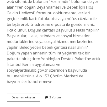
web sitemizde bulunan “Form İndir” bölümünde yer
alan “Yenidoğan Beyannamesi ve Bebek İçin Hoş
Geldin Hediyesi” formunu doldurmanız, verileri
geçici kimlik kartı fotokopisi veya nüfus cüzdanı ile
birleştirerek .tr adresine e-posta ile göndermeniz
rica olunur. Doğum çantası Başvurusu Nasıl Yapılır?
Başvurular, il aile, istihdam ve sosyal hizmetler
müdürlüklerine veya sosyal hizmet merkezlerine
yapılır. Belediyeden bebek çantası nasil alinir?
Doğum yapan annenin tüm ihtiyaçlarını tek bir
pakette birleştiren Yenidoğan Destek Paketi’ne artık
İstanbul Benim uygulaması ve
sosyalyardim.ibb.gov.tr ​​üzerinden başvuruda
bulunabilirsiniz. Alo 153 Çözüm Merkezi de
başvuruları kabul etmeye…
Hoşgeldin
Devamını okuyun
2 Yorum
Bebek
Çantası