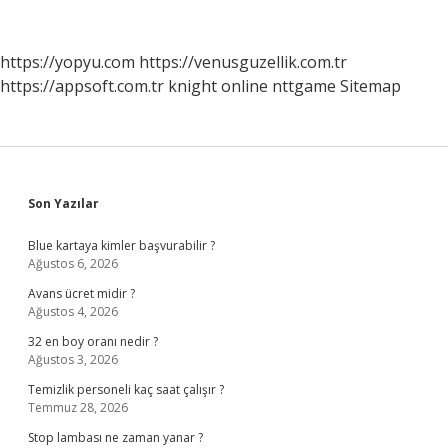
Nasıl
Alınır
https://yopyu.com
https://venusguzellik.com.tr
https://appsoft.com.tr
knight online
nttgame
Sitemap
Sidebar
Son Yazılar
Blue kartaya kimler başvurabilir ?
Ağustos 6, 2026
Avans ücret midir ?
Ağustos 4, 2026
32 en boy oranı nedir ?
Ağustos 3, 2026
Temizlik personeli kaç saat çalışır ?
Temmuz 28, 2026
Stop lambası ne zaman yanar ?