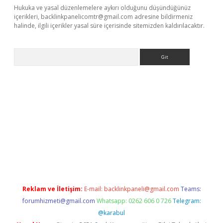
Hukuka ve yasal düzenlemelere aykırı olduğunu düşündüğünüz
içerikleri,
backlinkpanelicomtr@gmail.com
adresine bildirmeniz
halinde, ilgili içerikler yasal süre içerisinde sitemizden kaldırılacaktır.
Arama
pbet giriş
Reklam ve İletişim:
E-mail:
backlinkpaneli@gmail.com
Teams:
forumhizmeti@gmail.com
Whatsapp: 0262 606 0 726
Telegram:
@karabul