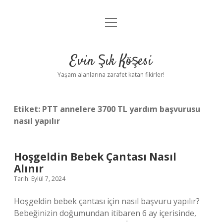
menüyü
Anasayfa
aç
Gizlilik Politikası
Evin Şık Köşesi
Yasal Uyarı
Yaşam alanlarına zarafet katan fikirler!
Hakkımızda
Etiket:
PTT annelere 3700 TL yardım başvurusu
nasıl yapılır
Hoşgeldin Bebek Çantası Nasıl
Alınır
Tarih: Eylül 7, 2024
Hoşgeldin bebek çantası için nasıl başvuru yapılır?
Bebeğinizin doğumundan itibaren 6 ay içerisinde,