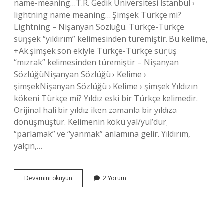
name-meaning…T.R. Gedik Üniversitesi İstanbul ›
lightning name meaning… Şimşek Türkçe mi?
Lightning – Nişanyan Sözlüğü. Türkçe-Türkçe
süŋşek “yıldırım” kelimesinden türemiştir. Bu kelime,
+Ak.şimşek son ekiyle Türkçe-Türkçe süŋüş
“mızrak” kelimesinden türemiştir – Nişanyan
SözlüğüNişanyan Sözlüğü › Kelime ›
şimşekNişanyan Sözlüğü › Kelime › şimşek Yıldızın
kökeni Türkçe mi? Yıldız eski bir Türkçe kelimedir.
Orijinal hali bir yıldız iken zamanla bir yıldıza
dönüşmüştür. Kelimenin kökü yal/yul’dur,
“parlamak” ve “yanmak” anlamına gelir. Yıldırım,
yalçın,…
Yıldırım
Devamını okuyun
2 Yorum
Türkçe
Mi