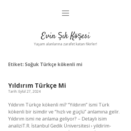
menüyü
Anasayfa
aç
Gizlilik Politikası
Evin Şık Köşesi
Yasal Uyarı
Yaşam alanlarına zarafet katan fikirler!
Hakkımızda
Etiket:
Soğuk Türkçe kökenli mi
Yıldırım Türkçe Mi
Tarih: Eylül 27, 2024
Yıldırım Türkçe kökenli mi? “Yıldırım” ismi Türk
kökenli bir isimdir ve “hızlı ve güçlü” anlamına gelir.
Yıldırım ismi ne anlama geliyor? – Detaylı isim
analiziT.R. İstanbul Gedik Üniversitesi › yildirim-