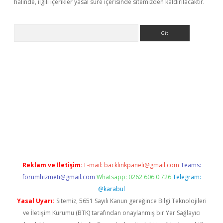
halinde, ilgili içerikler yasal süre içerisinde sitemizden kaldırılacaktır.
Arama
et giriş
Reklam ve İletişim:
E-mail:
backlinkpaneli@gmail.com
Teams:
forumhizmeti@gmail.com
Whatsapp: 0262 606 0 726
Telegram:
@karabul
Yasal Uyarı:
Sitemiz, 5651 Sayılı Kanun gereğince Bilgi Teknolojileri
ve İletişim Kurumu (BTK) tarafından onaylanmış bir Yer Sağlayıcı