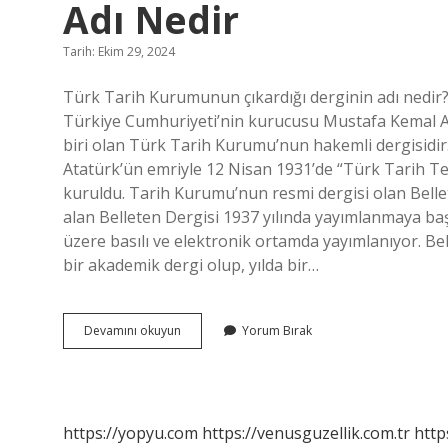
Adı Nedir
Tarih: Ekim 29, 2024
Türk Tarih Kurumunun çıkardığı derginin adı nedir?
Türkiye Cumhuriyeti’nin kurucusu Mustafa Kemal A
biri olan Türk Tarih Kurumu’nun hakemli dergisidi
Atatürk’ün emriyle 12 Nisan 1931’de “Türk Tarih Te
kuruldu. Tarih Kurumu’nun resmi dergisi olan Belle
alan Belleten Dergisi 1937 yılında yayımlanmaya başl
üzere basılı ve elektronik ortamda yayımlanıyor. Bel
bir akademik dergi olup, yılda bir…
Türk
Devamını okuyun
Yorum Bırak
Tarih
Kurumunun
Araştırma
Dergisinin
Adı
https://yopyu.com
https://venusguzellik.com.tr
http
Nedir