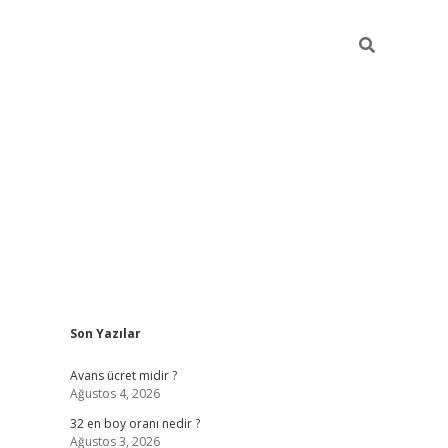
Sidebar
Son Yazılar
hiltonbet güncel
tulipbet giriş
Avans ücret midir ?
Ağustos 4, 2026
32 en boy oranı nedir ?
Ağustos 3, 2026