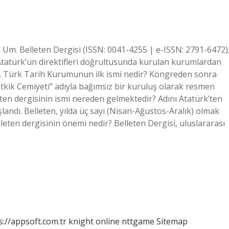
 Um. Belleten Dergisi (ISSN: 0041-4255 | e-ISSN: 2791-6472)
tatürk’ün direktifleri doğrultusunda kurulan kurumlardan
r. Türk Tarih Kurumunun ilk ismi nedir? Kongreden sonra
tkik Cemiyeti” adıyla bağımsız bir kuruluş olarak resmen
ten dergisinin ismi nereden gelmektedir? Adını Atatürk’ten
andı. Belleten, yılda üç sayı (Nisan-Ağustos-Aralık) olmak
leten dergisinin önemi nedir? Belleten Dergisi, uluslararası
s://appsoft.com.tr
knight online
nttgame
Sitemap