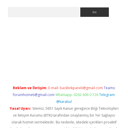
Arama
pbet giriş
Reklam ve İletişim:
E-mail:
backlinkpaneli@gmail.com
Teams:
forumhizmeti@gmail.com
Whatsapp: 0262 606 0 726
Telegram:
@karabul
Yasal Uyarı:
Sitemiz, 5651 Sayılı Kanun gereğince Bilgi Teknolojileri
ve İletişim Kurumu (BTK) tarafından onaylanmış bir Yer Sağlayıcı
olarak hizmet vermektedir. Bu nedenle, sitedeki içerikleri proaktif