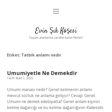
menüyü
Anasayfa
aç
Gizlilik Politikası
Evin Şık Köşesi
Yasal Uyarı
Yaşam alanlarına zarafet katan fikirler!
Hakkımızda
Etiket:
Tatbik anlamı nedir
Umumiyetle Ne Demekdir
Tarih: Mart 1, 2025
Umumi manası nedir? Genel kelimenin anlamı
mevcut sözlük ne anlama geliyor? Cevap: Genel.
Umumi ne demek edebiyatta? Genel anlam kişinin
kelime dağarcığı ve bu kelime dağarcığının ifadesidir.