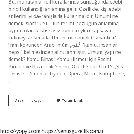
Bu, muhatapları dil kurallarında sunduğunda edebi
bir dil kullandığı anlamına gelir. Özellikle, kişi edebi
stillerini iyi davranışlarla kullanmalıdır. Umumi ne
demek islam? USL-i fijh terimi, sözlüğün anlamına
uygun olarak istisnasız tüm bireyleri kapsayan
kelimeyi anlamada. Umum ne demek Osmanlıca?
ˁmm kökünden Arap ˁmūm عُمُوم “kamu, insanlar,
hepsi” kelimesinden alıntılanmıştır. Umumi yapı ne
demek? Kamu Binası: Kamu Hizmeti için Resmi
Binalar ve Hayranlık Yerleri, Özel Eğitim, Özel Sağlık
Tesisleri, Sinema, Tiyatro, Opera, Müze, Kütüphane,
…
Umumiyetle
Devamını okuyun
Yorum Bırak
Ne
Demekdir
https://yopyu.com
https://venusguzellik.com.tr