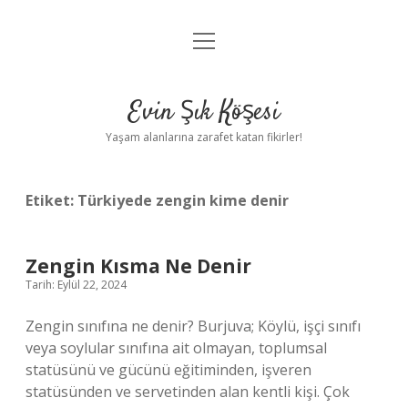
menüyü
Anasayfa
aç
Gizlilik Politikası
Evin Şık Köşesi
Yasal Uyarı
Yaşam alanlarına zarafet katan fikirler!
Hakkımızda
Etiket:
Türkiyede zengin kime denir
Zengin Kısma Ne Denir
Tarih: Eylül 22, 2024
Zengin sınıfına ne denir? Burjuva; Köylü, işçi sınıfı
veya soylular sınıfına ait olmayan, toplumsal
statüsünü ve gücünü eğitiminden, işveren
statüsünden ve servetinden alan kentli kişi. Çok