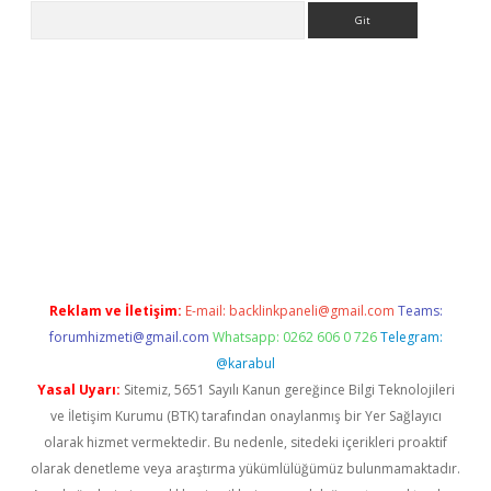
Arama
pbet giriş
Reklam ve İletişim:
E-mail:
backlinkpaneli@gmail.com
Teams:
forumhizmeti@gmail.com
Whatsapp: 0262 606 0 726
Telegram:
@karabul
Yasal Uyarı:
Sitemiz, 5651 Sayılı Kanun gereğince Bilgi Teknolojileri
ve İletişim Kurumu (BTK) tarafından onaylanmış bir Yer Sağlayıcı
olarak hizmet vermektedir. Bu nedenle, sitedeki içerikleri proaktif
olarak denetleme veya araştırma yükümlülüğümüz bulunmamaktadır.