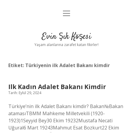
menüyü
Anasayfa
aç
Gizlilik Politikası
Evin Şık Köşesi
Yasal Uyarı
Yaşam alanlarına zarafet katan fikirler!
Hakkımızda
Etiket:
Türkiyenin ilk Adalet Bakanı kimdir
Ilk Kadın Adalet Bakanı Kimdir
Tarih: Eylül 29, 2024
Türkiye’nin ilk Adalet Bakanı kimdir? Bakan№Bakan
atamasıTBMM Mahkeme Milletvekili (1920-
1923)1Seyyid Bey30 Ekim 19232Mustafa Necati
Uğural6 Mart 19243Mahmut Esat Bozkurt22 Ekim