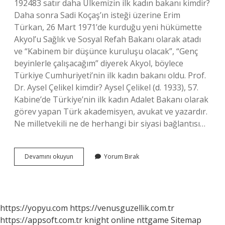
192483 satır daha Ülkemizin ilk kadın bakanı kimdir?
Daha sonra Sadi Koçaş’ın isteği üzerine Erim
Türkan, 26 Mart 1971’de kurduğu yeni hükümette
Akyol’u Sağlık ve Sosyal Refah Bakanı olarak atadı
ve “Kabinem bir düşünce kuruluşu olacak”, “Genç
beyinlerle çalışacağım” diyerek Akyol, böylece
Türkiye Cumhuriyeti’nin ilk kadın bakanı oldu. Prof.
Dr. Aysel Çelikel kimdir? Aysel Çelikel (d. 1933), 57.
Kabine’de Türkiye’nin ilk kadın Adalet Bakanı olarak
görev yapan Türk akademisyen, avukat ve yazardır.
Ne milletvekili ne de herhangi bir siyasi bağlantısı…
Ilk
Devamını okuyun
Yorum Bırak
Kadın
Adalet
Bakanı
Kimdir
https://yopyu.com
https://venusguzellik.com.tr
https://appsoft.com.tr
knight online
nttgame
Sitemap