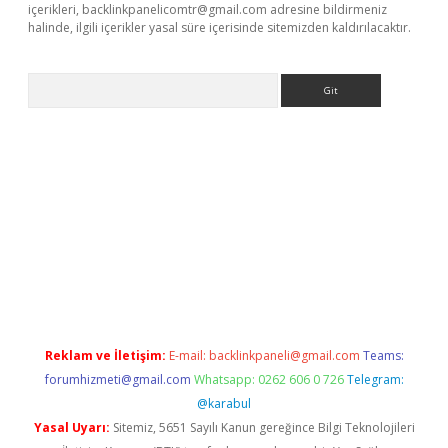
içerikleri,
backlinkpanelicomtr@gmail.com
adresine bildirmeniz
halinde, ilgili içerikler yasal süre içerisinde sitemizden kaldırılacaktır.
Arama
pbet giriş
Reklam ve İletişim:
E-mail:
backlinkpaneli@gmail.com
Teams:
forumhizmeti@gmail.com
Whatsapp: 0262 606 0 726
Telegram:
@karabul
Yasal Uyarı:
Sitemiz, 5651 Sayılı Kanun gereğince Bilgi Teknolojileri