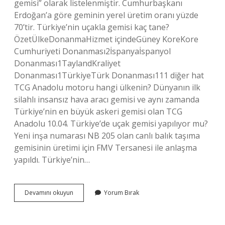
gemisi” olarak listelenmiştir. Cumhurbaşkanı
Erdoğan’a göre geminin yerel üretim oranı yüzde
70’tir. Türkiye’nin uçakla gemisi kaç tane?
ÖzetÜlkeDonanmaHizmet içindeGüney KoreKore
Cumhuriyeti Donanması2İspanyaİspanyol
Donanması1TaylandKraliyet
Donanması1TürkiyeTürk Donanması111 diğer hat
TCG Anadolu motoru hangi ülkenin? Dünyanın ilk
silahlı insansız hava aracı gemisi ve aynı zamanda
Türkiye’nin en büyük askeri gemisi olan TCG
Anadolu 10.04. Türkiye’de uçak gemisi yapılıyor mu?
Yeni inşa numarası NB 205 olan canlı balık taşıma
gemisinin üretimi için FMV Tersanesi ile anlaşma
yapıldı. Türkiye’nin…
Tcg
Devamını okuyun
Yorum Bırak
Anadolu
Gemisi
Uçak