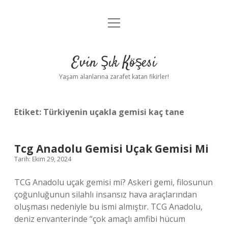
menüyü
Anasayfa
aç
Gizlilik Politikası
Evin Şık Köşesi
Yasal Uyarı
Yaşam alanlarına zarafet katan fikirler!
Hakkımızda
Etiket:
Türkiyenin uçakla gemisi kaç tane
Tcg Anadolu Gemisi Uçak Gemisi Mi
Tarih: Ekim 29, 2024
TCG Anadolu uçak gemisi mi? Askeri gemi, filosunun
çoğunluğunun silahlı insansız hava araçlarından
oluşması nedeniyle bu ismi almıştır. TCG Anadolu,
deniz envanterinde “çok amaçlı amfibi hücum