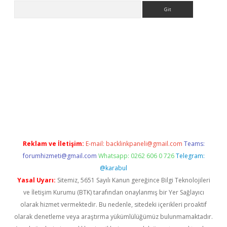
Arama
pbet giriş
Reklam ve İletişim:
E-mail:
backlinkpaneli@gmail.com
Teams:
forumhizmeti@gmail.com
Whatsapp: 0262 606 0 726
Telegram:
@karabul
Yasal Uyarı:
Sitemiz, 5651 Sayılı Kanun gereğince Bilgi Teknolojileri
ve İletişim Kurumu (BTK) tarafından onaylanmış bir Yer Sağlayıcı
olarak hizmet vermektedir. Bu nedenle, sitedeki içerikleri proaktif
olarak denetleme veya araştırma yükümlülüğümüz bulunmamaktadır.