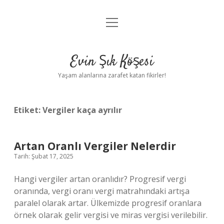
menüyü
Anasayfa
aç
Gizlilik Politikası
Evin Şık Köşesi
Yasal Uyarı
Yaşam alanlarına zarafet katan fikirler!
Hakkımızda
Etiket:
Vergiler kaça ayrılır
Artan Oranlı Vergiler Nelerdir
Tarih: Şubat 17, 2025
Hangi vergiler artan oranlıdır? Progresif vergi
oranında, vergi oranı vergi matrahındaki artışa
paralel olarak artar. Ülkemizde progresif oranlara
örnek olarak gelir vergisi ve miras vergisi verilebilir.