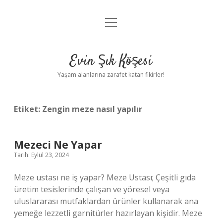
menüyü
Anasayfa
aç
Gizlilik Politikası
Evin Şık Köşesi
Yasal Uyarı
Yaşam alanlarına zarafet katan fikirler!
Hakkımızda
Etiket:
Zengin meze nasıl yapılır
Mezeci Ne Yapar
Tarih: Eylül 23, 2024
Meze ustası ne iş yapar? Meze Ustası; Çeşitli gıda
üretim tesislerinde çalışan ve yöresel veya
uluslararası mutfaklardan ürünler kullanarak ana
yemeğe lezzetli garnitürler hazırlayan kişidir. Meze