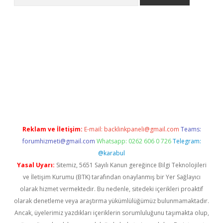
tulipbet giriş
Reklam ve İletişim:
E-mail:
backlinkpaneli@gmail.com
Teams:
forumhizmeti@gmail.com
Whatsapp: 0262 606 0 726
Telegram:
@karabul
Yasal Uyarı:
Sitemiz, 5651 Sayılı Kanun gereğince Bilgi Teknolojileri
ve İletişim Kurumu (BTK) tarafından onaylanmış bir Yer Sağlayıcı
olarak hizmet vermektedir. Bu nedenle, sitedeki içerikleri proaktif
olarak denetleme veya araştırma yükümlülüğümüz bulunmamaktadır.
Ancak, üyelerimiz yazdıkları içeriklerin sorumluluğunu taşımakta olup,