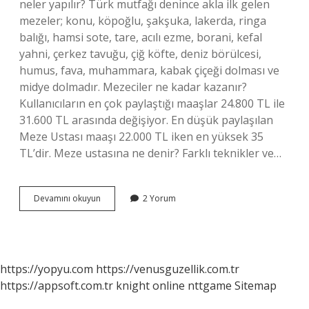
neler yapılır? Türk mutfağı denince akla ilk gelen
mezeler; konu, köpoğlu, şakşuka, lakerda, ringa
balığı, hamsi sote, tare, acılı ezme, borani, kefal
yahni, çerkez tavuğu, çiğ köfte, deniz börülcesi,
humus, fava, muhammara, kabak çiçeği dolması ve
midye dolmadır. Mezeciler ne kadar kazanır?
Kullanıcıların en çok paylaştığı maaşlar 24.800 TL ile
31.600 TL arasında değişiyor. En düşük paylaşılan
Meze Ustası maaşı 22.000 TL iken en yüksek 35
TL’dir. Meze ustasına ne denir? Farklı teknikler ve…
Mezeci
Devamını okuyun
2 Yorum
Ne
Yapar
https://yopyu.com
https://venusguzellik.com.tr
https://appsoft.com.tr
knight online
nttgame
Sitemap