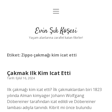
menüyü
Anasayfa
aç
Gizlilik Politikası
Evin Şık Köşesi
Yasal Uyarı
Yaşam alanlarına zarafet katan fikirler!
Hakkımızda
Etiket:
Zippo çakmağı kim icat etti
Çakmak Ilk Kim Icat Etti
Tarih: Eylül 16, 2024
Ilk çakmağı kim icat etti? İlk çakmaklardan biri 1823
yılında Alman kimyager Johann Wolfgang
Döbereiner tarafından icat edildi ve Döbereiner
lambası adıyla tanındı. Kibrit mi önce bulundu