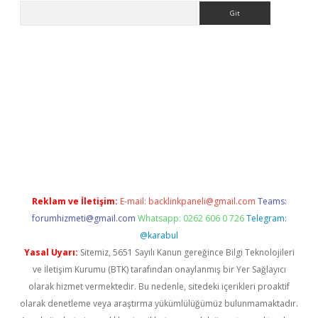
Arama
pbet giriş
Reklam ve İletişim:
E-mail:
backlinkpaneli@gmail.com
Teams:
forumhizmeti@gmail.com
Whatsapp: 0262 606 0 726
Telegram:
@karabul
Yasal Uyarı:
Sitemiz, 5651 Sayılı Kanun gereğince Bilgi Teknolojileri
ve İletişim Kurumu (BTK) tarafından onaylanmış bir Yer Sağlayıcı
olarak hizmet vermektedir. Bu nedenle, sitedeki içerikleri proaktif
olarak denetleme veya araştırma yükümlülüğümüz bulunmamaktadır.