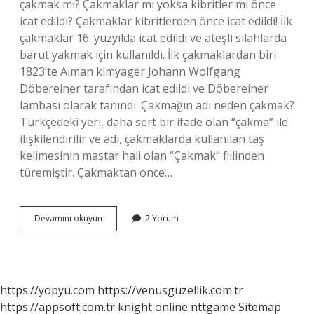
çakmak mi? Çakmaklar mı yoksa kibritler mi önce
icat edildi? Çakmaklar kibritlerden önce icat edildi! İlk
çakmaklar 16. yüzyılda icat edildi ve ateşli silahlarda
barut yakmak için kullanıldı. İlk çakmaklardan biri
1823’te Alman kimyager Johann Wolfgang
Döbereiner tarafından icat edildi ve Döbereiner
lambası olarak tanındı. Çakmağın adı neden çakmak?
Türkçedeki yeri, daha sert bir ifade olan “çakma” ile
ilişkilendirilir ve adı, çakmaklarda kullanılan taş
kelimesinin mastar hali olan “Çakmak” fiilinden
türemiştir. Çakmaktan önce…
Çakmak
Devamını okuyun
2 Yorum
Ilk
Kim
Icat
Etti
https://yopyu.com
https://venusguzellik.com.tr
https://appsoft.com.tr
knight online
nttgame
Sitemap