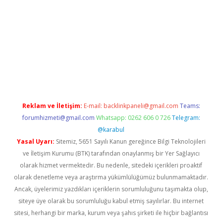
iltonbet güncel
tulipbet giriş
Reklam ve İletişim:
E-mail:
backlinkpaneli@gmail.com
Teams:
forumhizmeti@gmail.com
Whatsapp: 0262 606 0 726
Telegram:
@karabul
Yasal Uyarı:
Sitemiz, 5651 Sayılı Kanun gereğince Bilgi Teknolojileri
ve İletişim Kurumu (BTK) tarafından onaylanmış bir Yer Sağlayıcı
olarak hizmet vermektedir. Bu nedenle, sitedeki içerikleri proaktif
olarak denetleme veya araştırma yükümlülüğümüz bulunmamaktadır.
Ancak, üyelerimiz yazdıkları içeriklerin sorumluluğunu taşımakta olup,
siteye üye olarak bu sorumluluğu kabul etmiş sayılırlar. Bu internet
sitesi, herhangi bir marka, kurum veya şahıs şirketi ile hiçbir bağlantısı