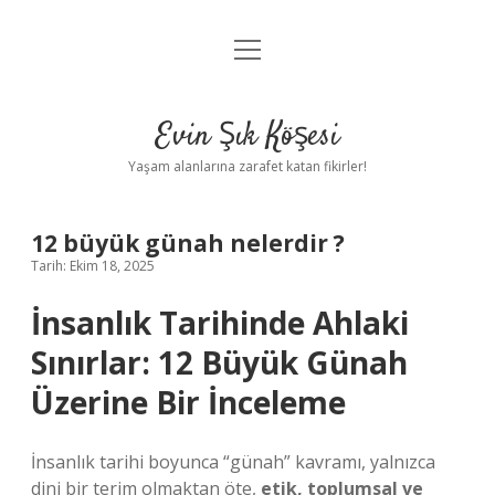
menüyü
Anasayfa
aç
Gizlilik Politikası
Evin Şık Köşesi
Yasal Uyarı
Yaşam alanlarına zarafet katan fikirler!
Hakkımızda
12 büyük günah nelerdir ?
Tarih: Ekim 18, 2025
İnsanlık Tarihinde Ahlaki
Sınırlar:
12 Büyük Günah
Üzerine Bir İnceleme
İnsanlık tarihi boyunca “günah” kavramı, yalnızca
dini bir terim olmaktan öte,
etik, toplumsal ve