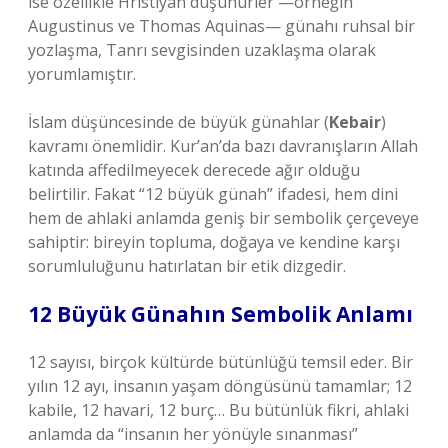
ise özellikle Hristiyan düşünürler —örneğin
Augustinus ve Thomas Aquinas— günahı ruhsal bir
yozlaşma, Tanrı sevgisinden uzaklaşma olarak
yorumlamıştır.
İslam düşüncesinde de büyük günahlar (
Kebair
)
kavramı önemlidir. Kur’an’da bazı davranışların Allah
katında affedilmeyecek derecede ağır olduğu
belirtilir. Fakat “12 büyük günah” ifadesi, hem dini
hem de ahlaki anlamda geniş bir sembolik çerçeveye
sahiptir: bireyin topluma, doğaya ve kendine karşı
sorumluluğunu hatırlatan bir etik dizgedir.
12 Büyük Günahın Sembolik Anlamı
12 sayısı, birçok kültürde bütünlüğü temsil eder. Bir
yılın 12 ayı, insanın yaşam döngüsünü tamamlar; 12
kabile, 12 havari, 12 burç… Bu bütünlük fikri, ahlaki
anlamda da “insanın her yönüyle sınanması”