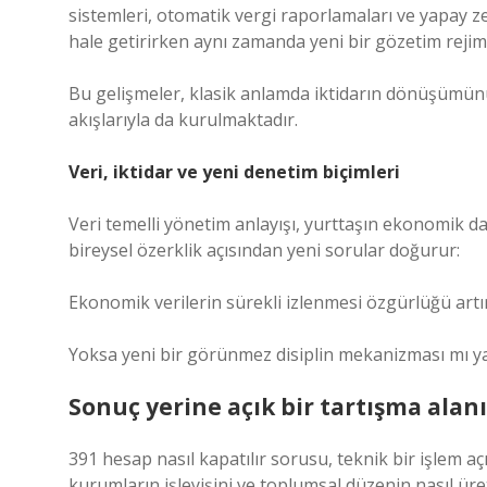
sistemleri, otomatik vergi raporlamaları ve yapay z
hale getirirken aynı zamanda yeni bir gözetim rejim
Bu gelişmeler, klasik anlamda iktidarın dönüşümünü iş
akışlarıyla da kurulmaktadır.
Veri, iktidar ve yeni denetim biçimleri
Veri temelli yönetim anlayışı, yurttaşın ekonomik da
bireysel özerklik açısından yeni sorular doğurur:
Ekonomik verilerin sürekli izlenmesi özgürlüğü artır
Yoksa yeni bir görünmez disiplin mekanizması mı ya
Sonuç yerine açık bir tartışma alanı
391 hesap nasıl kapatılır sorusu, teknik bir işlem aç
kurumların işleyişini ve toplumsal düzenin nasıl üre