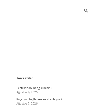
Sidebar
Son Yazılar
hiltonbet güncel
tulipbet giriş
Testi kebabı hangi ilimizin ?
Ağustos 8, 2026
Kaçıngan bağlanma nasıl anlaşılır ?
Ağustos 7, 2026