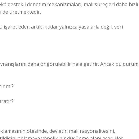
ekâ destekli denetim mekanizmaları, mali süreçleri daha hızlı
i de üretmektedir.
aret eder: artık iktidar yalnızca yasalarla değil, veri
vranışlarını daha öngörülebilir hale getirir. Ancak bu durum
ır mı?
ratır?
ıklamasının ötesinde, devletin mali rasyonalitesini,
tildiğini anlamaya yönelik bir düşünme alanı açar. Her