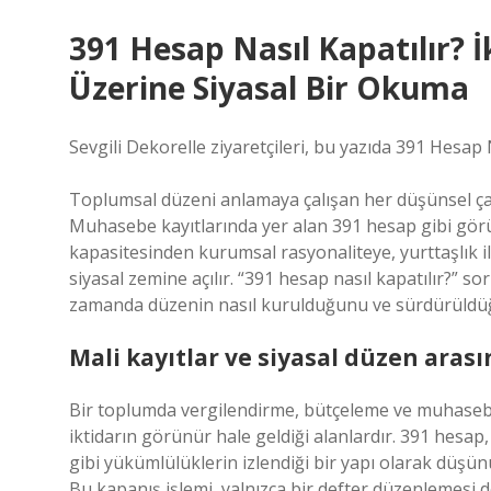
391 Hesap Nasıl Kapatılır? 
Üzerine Siyasal Bir Okuma
Sevgili Dekorelle ziyaretçileri, bu yazıda 391 Hesap 
Toplumsal düzeni anlamaya çalışan her düşünsel çaba,
Muhasebe kayıtlarında yer alan 391 hesap gibi görün
kapasitesinden kurumsal rasyonaliteye, yurttaşlık i
siyasal zemine açılır. “391 hesap nasıl kapatılır?” s
zamanda düzenin nasıl kurulduğunu ve sürdürüldüğü
Mali kayıtlar ve siyasal düzen ara
Bir toplumda vergilendirme, bütçeleme ve muhasebe 
iktidarın görünür hale geldiği alanlardır. 391 hes
gibi yükümlülüklerin izlendiği bir yapı olarak düşü
Bu kapanış işlemi, yalnızca bir defter düzenlemesi değ