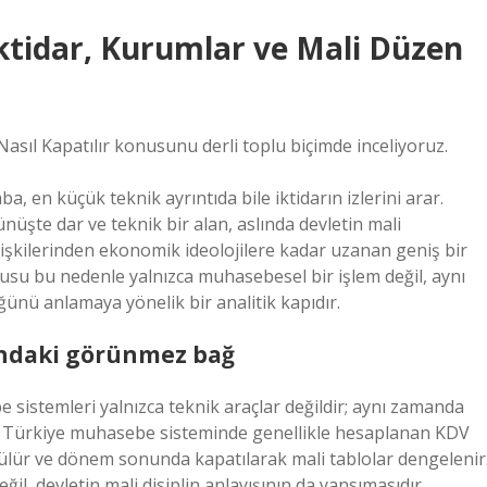
İktidar, Kurumlar ve Mali Düzen
Nasıl Kapatılır konusunu derli toplu biçimde inceliyoruz.
 en küçük teknik ayrıntıda bile iktidarın izlerini arar.
üşte dar ve teknik bir alan, aslında devletin mali
lişkilerinden ekonomik ideolojilere kadar uzanan geniş bir
orusu bu nedenle yalnızca muhasebesel bir işlem değil, aynı
nü anlamaya yönelik bir analitik kapıdır.
sındaki görünmez bağ
sistemleri yalnızca teknik araçlar değildir; aynı zamanda
ap, Türkiye muhasebe sisteminde genellikle hesaplanan KDV
nülür ve dönem sonunda kapatılarak mali tablolar dengelenir
il, devletin mali disiplin anlayışının da yansımasıdır.