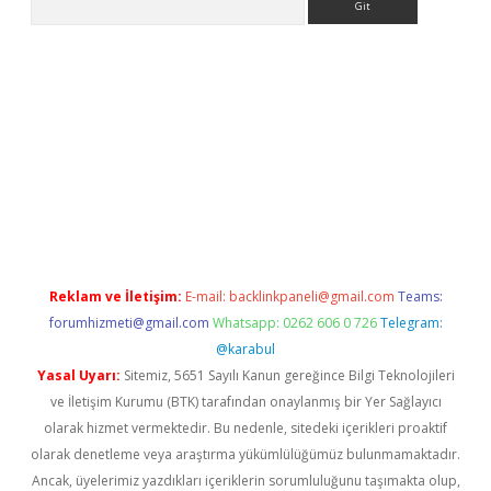
onbet güncel
tulipbet giriş
Reklam ve İletişim:
E-mail:
backlinkpaneli@gmail.com
Teams:
forumhizmeti@gmail.com
Whatsapp: 0262 606 0 726
Telegram:
@karabul
Yasal Uyarı:
Sitemiz, 5651 Sayılı Kanun gereğince Bilgi Teknolojileri
ve İletişim Kurumu (BTK) tarafından onaylanmış bir Yer Sağlayıcı
olarak hizmet vermektedir. Bu nedenle, sitedeki içerikleri proaktif
olarak denetleme veya araştırma yükümlülüğümüz bulunmamaktadır.
Ancak, üyelerimiz yazdıkları içeriklerin sorumluluğunu taşımakta olup,