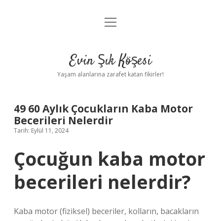
menüyü
Anasayfa
aç
Gizlilik Politikası
Evin Şık Köşesi
Yasal Uyarı
Yaşam alanlarına zarafet katan fikirler!
Hakkımızda
49 60 Aylık Çocukların Kaba Motor
Becerileri Nelerdir
Tarih: Eylül 11, 2024
Çocuğun kaba motor
becerileri nelerdir?
Kaba motor (fiziksel) beceriler, kolların, bacakların