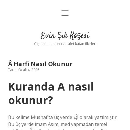
menüyü
Anasayfa
aç
Gizlilik Politikası
Evin Şık Köşesi
Yasal Uyarı
Yaşam alanlarına zarafet katan fikirler!
Hakkımızda
Â Harfi Nasıl Okunur
Tarih: Ocak 4, 2025
Kuranda A nasıl
okunur?
Bu kelime Mushaf’ta üç yerde اَيُّهَ olarak yazılmıştır.
Bu üç yerde İmam Asım, med yapmadan temel