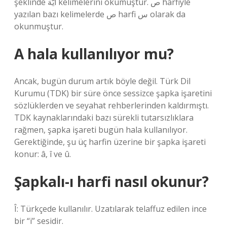
şeklinde اَيُّهَ kelimelerini okumuştur. ص harfiyle
yazılan bazı kelimelerde ص harfi س olarak da
okunmuştur.
A hala kullanılıyor mu?
Ancak, bugün durum artık böyle değil. Türk Dil
Kurumu (TDK) bir süre önce sessizce şapka işaretini
sözlüklerden ve seyahat rehberlerinden kaldırmıştı.
TDK kaynaklarındaki bazı sürekli tutarsızlıklara
rağmen, şapka işareti bugün hala kullanılıyor.
Gerektiğinde, şu üç harfin üzerine bir şapka işareti
konur: â, î ve û.
Şapkalı-ı harfi nasıl okunur?
Î: Türkçede kullanılır. Uzatılarak telaffuz edilen ince
bir “i” sesidir.