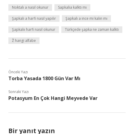
Noktalı a nasıl okunur
Sapkalia kalktı mı
Şapkalı a harfi nasıl yapılır
Şapkalı a ince mi kalın mı
Şapkalıı harfi nasıl okunur
Türkçede şapka ne zaman kalktı
Ž hangi alfabe
Önceki Yazı
Torba Yasada 1800 Gün Var Mı
Sonraki Yazı
Potasyum En Çok Hangi Meyvede Var
Bir yanıt yazın