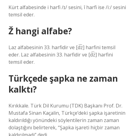
Kürt alfabesinde i harfi /ɪ/ sesini, î harfi ise /iː/ sesini
temsil eder.
Ž hangi alfabe?
Laz alfabesinin 33. harfidir ve [d͡z] harfini temsil
eder. Laz alfabesinin 33. harfidir ve [d͡z] harfini
temsil eder.
Türkçede şapka ne zaman
kalktı?
Kırıkkale. Türk Dil Kurumu (TDK) Başkanı Prof. Dr.
Mustafa Sinan Kaçalin, Türkçe’deki şapka işaretinin
kaldırıldığı yönündeki söylentilerin zaman zaman
dolaştığını belirterek, “Şapka işareti hiçbir zaman
kaldırılmadı” dedi.