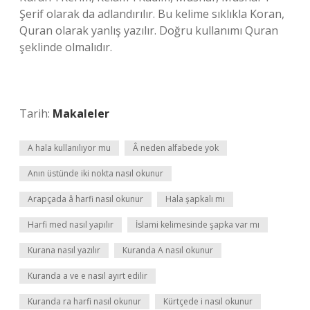
Şerif olarak da adlandırılır. Bu kelime sıklıkla Koran,
Quran olarak yanlış yazılır. Doğru kullanımı Quran
şeklinde olmalıdır.
Tarih:
Makaleler
A hala kullanılıyor mu
Â neden alfabede yok
Anın üstünde iki nokta nasıl okunur
Arapçada â harfi nasıl okunur
Hala şapkalı mı
Harfi med nasıl yapılır
İslami kelimesinde şapka var mı
Kurana nasıl yazılır
Kuranda A nasıl okunur
Kuranda a ve e nasıl ayırt edilir
Kuranda ra harfi nasıl okunur
Kürtçede i nasıl okunur