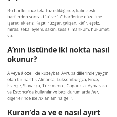
Bu harfler ince telaffuz edildiğinde, kalın sesli
harflerden sonraki “a” ve “u” harflerine düzeltme
işareti ekleriz. Kağıt, rüzgar, çalışan, kâfir, eşsiz,
miras, zeka, eylem, sakin, sessiz, mahkum, hükümet,
vb.
A’nın üstünde iki nokta nasıl
okunur?
Ä veya ä özellikle kuzeybatı Avrupa dillerinde yaygın
olan bir harftir. Almanca, Lüksemburgca, Fince,
İsveççe, Slovakça, Türkmence, Gagauzca, Aymaraca
ve Estonca’da kullanılır ve bazı durumlarda /æ/,
diğerlerinde ise /ɛ/ anlamına gelir.
Kuran’da a ve e nasıl ayırt