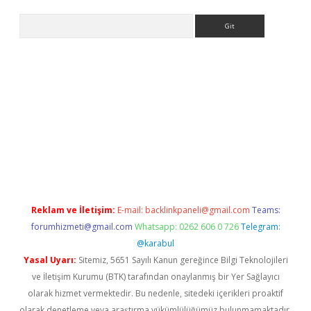
Arama
iltonbet güncel
tulipbet giriş
Reklam ve İletişim:
E-mail:
backlinkpaneli@gmail.com
Teams:
forumhizmeti@gmail.com
Whatsapp: 0262 606 0 726
Telegram:
@karabul
Yasal Uyarı:
Sitemiz, 5651 Sayılı Kanun gereğince Bilgi Teknolojileri
ve İletişim Kurumu (BTK) tarafından onaylanmış bir Yer Sağlayıcı
olarak hizmet vermektedir. Bu nedenle, sitedeki içerikleri proaktif
olarak denetleme veya araştırma yükümlülüğümüz bulunmamaktadır.