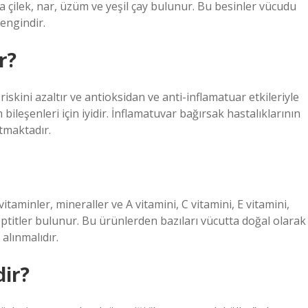
 çilek, nar, üzüm ve yeşil çay bulunur. Bu besinler vücudu
engindir.
r?
iskini azaltır ve antioksidan ve anti-inflamatuar etkileriyle
eşenleri için iyidir. İnflamatuvar bağırsak hastalıklarının
rtmaktadır.
aminler, mineraller ve A vitamini, C vitamini, E vitamini,
peptitler bulunur. Bu ürünlerden bazıları vücutta doğal olarak
alınmalıdır.
dir?