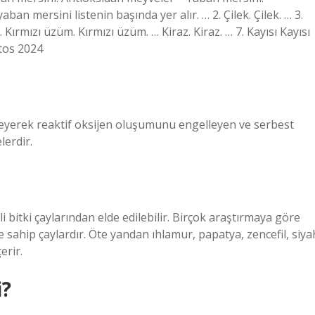
n mersini listenin başında yer alır. … 2. Çilek. Çilek. … 3.
ırmızı üzüm. Kırmızı üzüm. … Kiraz. Kiraz. … 7. Kayısı Kayısı
tos 2024
eyerek reaktif oksijen oluşumunu engelleyen ve serbest
lerdir.
i bitki çaylarından elde edilebilir. Birçok araştırmaya göre
e sahip çaylardır. Öte yandan ıhlamur, papatya, zencefil, siya
erir.
i?