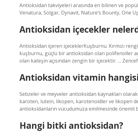
Antioksidan takviyeleri arasında en bilinen ve popü
Venatura, Solgar, Dynavit, Nature’s Bounty, One U
Antioksidan içecekler nelerd
Antioksidan içeren içeceklerKuşburnu. Kırmızı rengi
kuşburnu, güçlü bir antioksidan olan polifenoller açı
olan kateşin açısından zengin bir içecektir. … Zence
Antioksidan vitamin hangis
Sebzeler ve meyveler antioksidan kaynakları olarak k
karoten, lutein, likopen, karotenoidler ve likopen de
antioksidanların vücudumuza emilmesinde önemli bi
Hangi bitki antioksidan?