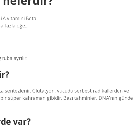
 nelerdir?
i.A vitamini.Beta-
a fazla öğe…
ruba ayrılır.
ir?
a sentezlenir. Glutatyon, vücudu serbest radikallerden ve
bir süper kahraman gibidir. Bazı tahminler, DNA’nın günde
rde var?