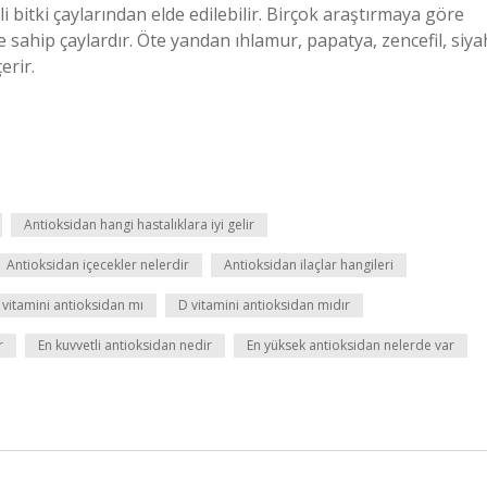
i bitki çaylarından elde edilebilir. Birçok araştırmaya göre
e sahip çaylardır. Öte yandan ıhlamur, papatya, zencefil, siya
erir.
Antioksidan hangi hastalıklara iyi gelir
Antioksidan içecekler nelerdir
Antioksidan ilaçlar hangileri
 vitamini antioksidan mı
D vitamini antioksidan mıdır
r
En kuvvetli antioksidan nedir
En yüksek antioksidan nelerde var