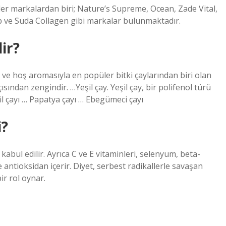
ler markalardan biri; Nature’s Supreme, Ocean, Zade Vital,
p ve Suda Collagen gibi markalar bulunmaktadır.
ir?
 ve hoş aromasıyla en popüler bitki çaylarından biri olan
sından zengindir. …Yeşil çay. Yeşil çay, bir polifenol türü
fil çayı … Papatya çayı … Ebegümeci çayı
i?
abul edilir. Ayrıca C ve E vitaminleri, selenyum, beta-
 antioksidan içerir. Diyet, serbest radikallerle savaşan
r rol oynar.