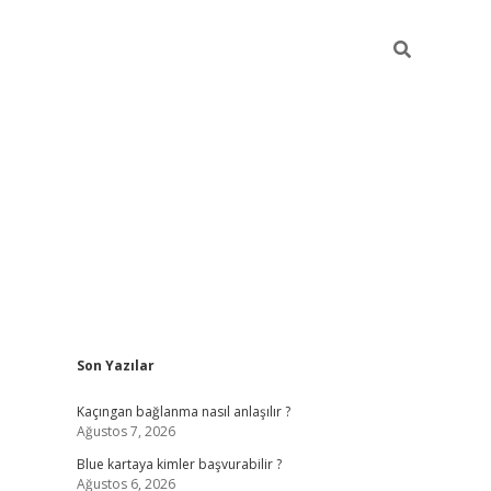
Sidebar
Son Yazılar
hiltonbet güncel
tulipbet giriş
Kaçıngan bağlanma nasıl anlaşılır ?
Ağustos 7, 2026
Blue kartaya kimler başvurabilir ?
Ağustos 6, 2026