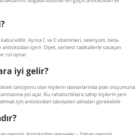
 astaksantin, doğada bulunan en güçlü antioksidan ve
i?
abul edilir. Ayrıca C ve E vitaminleri, selenyum, beta-
 antioksidan içerir. Diyet, serbest radikallerle savaşan
r rol oynar.
ra iyi gelir?
yüksek tansiyonu olan kişilerin damarlarında plak oluşumuna
nmasına yol açar. Bu rahatsızlıklara sahip kişilerin yeni
tmak için antioksidan takviyeleri almaları gerekebilir.
dır?
an mersini. Antioksidan meyveler – Yaban mersini.