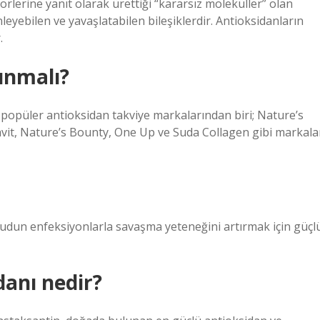
örlerine yanıt olarak ürettiği “kararsız moleküller” olan
eyebilen ve yavaşlatabilen bileşiklerdir. Antioksidanların
.
ınmalı?
e popüler antioksidan takviye markalarından biri; Nature’s
vit, Nature’s Bounty, One Up ve Suda Collagen gibi markala
cudun enfeksiyonlarla savaşma yeteneğini artırmak için güçl
danı nedir?