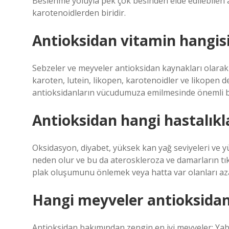
Beslenme yoluyla pek çok besinden elde edilebilen
karotenoidlerden biridir.
Antioksidan vitamin hangis
Sebzeler ve meyveler antioksidan kaynakları olarak k
karoten, lutein, likopen, karotenoidler ve likopen de
antioksidanların vücudumuza emilmesinde önemli bi
Antioksidan hangi hastalıkla
Oksidasyon, diyabet, yüksek kan yağ seviyeleri ve 
neden olur ve bu da ateroskleroza ve damarların tıka
plak oluşumunu önlemek veya hatta var olanları azal
Hangi meyveler antioksidan
Antioksidan bakımından zengin en iyi meyveler: Yab