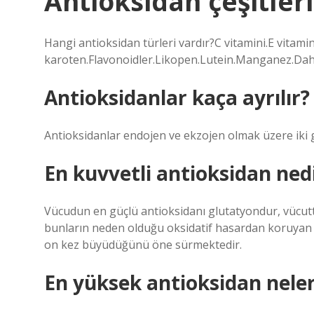
Antioksidan çeşitleri
Hangi antioksidan türleri vardır?C vitamini.E vitamin
karoten.Flavonoidler.Likopen.Lutein.Manganez.Dah
Antioksidanlar kaça ayrılır?
Antioksidanlar endojen ve ekzojen olmak üzere iki g
En kuvvetli antioksidan ned
Vücudun en güçlü antioksidanı glutatyondur, vücutt
bunların neden olduğu oksidatif hasardan koruyan 
on kez büyüdüğünü öne sürmektedir.
En yüksek antioksidan nele