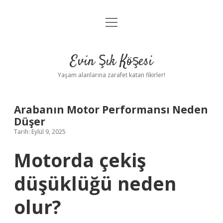
menüyü
Anasayfa
aç
Gizlilik Politikası
Evin Şık Köşesi
Yasal Uyarı
Yaşam alanlarına zarafet katan fikirler!
Hakkımızda
Arabanın Motor Performansı Neden
Düşer
Tarih: Eylül 9, 2025
Motorda çekiş
düşüklüğü neden
olur?