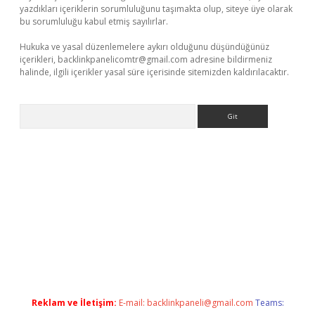
yazdıkları içeriklerin sorumluluğunu taşımakta olup, siteye üye olarak
bu sorumluluğu kabul etmiş sayılırlar.
Hukuka ve yasal düzenlemelere aykırı olduğunu düşündüğünüz
içerikleri,
backlinkpanelicomtr@gmail.com
adresine bildirmeniz
halinde, ilgili içerikler yasal süre içerisinde sitemizden kaldırılacaktır.
Arama
tonbet güncel
tulipbet giriş
Reklam ve İletişim:
E-mail:
backlinkpaneli@gmail.com
Teams: