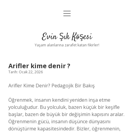
menüyü
Anasayfa
aç
Gizlilik Politikası
Evin Şık Köşesi
Yasal Uyarı
Yaşam alanlarına zarafet katan fikirler!
Hakkımızda
Arifler kime denir ?
Tarih: Ocak 22, 2026
Arifler Kime Denir? Pedagojik Bir Bakış
Öğrenmek, insanın kendini yeniden inşa etme
yolculuğudur. Bu yolculuk, bazen küçük bir keşifle
başlar, bazen de büyük bir değişimin kapısını aralar.
Öğrenmenin gücü, insanın düşünce dünyasını
dönüştürme kapasitesindedir. Bizler, öğrenmenin,