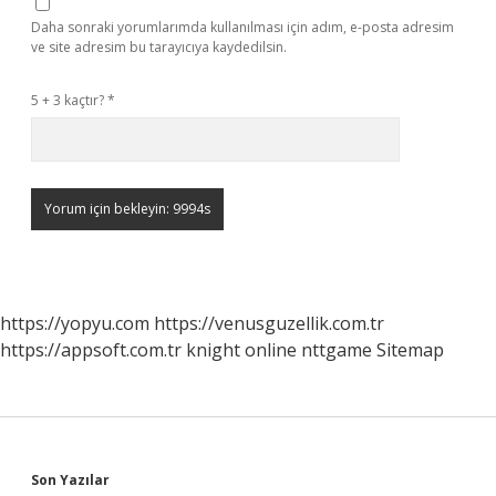
Daha sonraki yorumlarımda kullanılması için adım, e-posta adresim
ve site adresim bu tarayıcıya kaydedilsin.
5 + 3 kaçtır?
*
https://yopyu.com
https://venusguzellik.com.tr
https://appsoft.com.tr
knight online
nttgame
Sitemap
Sidebar
Son Yazılar