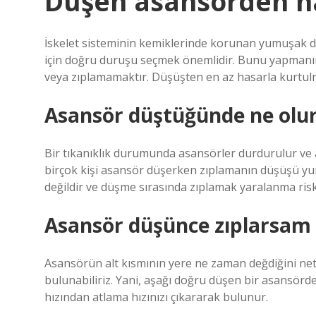
Düşen asansörden na
İskelet sisteminin kemiklerinde korunan yumuşak 
için doğru duruşu seçmek önemlidir. Bunu yapman
veya zıplamamaktır. Düşüşten en az hasarla kurtulm
Asansör düştüğünde ne olu
Bir tıkanıklık durumunda asansörler durdurulur ve aci
birçok kişi asansör düşerken zıplamanın düşüşü yu
değildir ve düşme sırasında zıplamak yaralanma riskin
Asansör düşünce zıplarsam 
Asansörün alt kısmının yere ne zaman değdiğini net
bulunabiliriz. Yani, aşağı doğru düşen bir asansörd
hızından atlama hızınızı çıkararak bulunur.