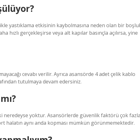
şülüyor?
ikle yastıklama etkisinin kaybolmasına neden olan bir boşlu
a hızlı gerçekleşirse veya alt kapılar basınçla açılırsa, yine
acağı cevabı verilir. Ayrıca asansörde 4 adet çelik kablo
arafından tutulmaya devam edersiniz.
 mı?
i neredeyse yoktur. Asansörlerde güvenlik faktörü çok fazl
z dört halatın aynı anda kopması mümkün görünmemektedir.
 yapmalıyım?