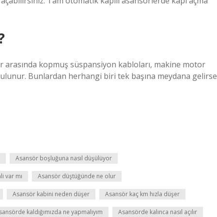
yı açabilirsiniz. Tam otomatik kapılı asansörlerde kapı açma
?
er arasında kopmuş süspansiyon kabloları, makine motor
ulunur. Bunlardan herhangi biri tek başına meydana gelirse
Asansör boşluğuna nasıl düşülüyor
i var mı
Asansör düştüğünde ne olur
Asansör kabini neden düşer
Asansör kaç km hızla düşer
sansörde kaldığımızda ne yapmalıyım
Asansörde kalınca nasıl açılır