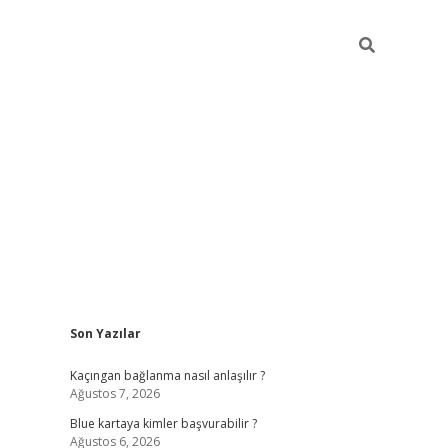
Sidebar
Son Yazılar
hiltonbet güncel
tulipbet giriş
Kaçıngan bağlanma nasıl anlaşılır ?
Ağustos 7, 2026
Blue kartaya kimler başvurabilir ?
Ağustos 6, 2026