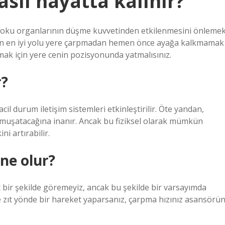
sıl hayatta kalınır?
doku organlarının düşme kuvvetinden etkilenmesini önleme
ın en iyi yolu yere çarpmadan hemen önce ayağa kalkmamak
ak için yere cenin pozisyonunda yatmalısınız.
r?
l durum iletişim sistemleri etkinleştirilir. Öte yandan,
muşatacağına inanır. Ancak bu fiziksel olarak mümkün
i artırabilir.
ne olur?
 bir şekilde göremeyiz, ancak bu şekilde bir varsayımda
e zıt yönde bir hareket yaparsanız, çarpma hızınız asansörü