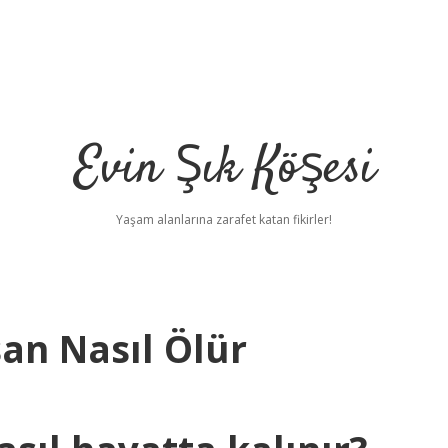
Evin Şık Köşesi
Yaşam alanlarına zarafet katan fikirler!
an Nasıl Ölür