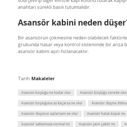
sola çevirip diğer elinizle kapı kolunu tutarak kapı
anahtarı sürekli basılı tutulmalıdır.
Asansör kabini neden düşer
Bir asansörün çökmesine neden olabilecek faktörl
grubunda hasar veya kontrol sisteminde bir arıza b
asansör kabini aşırı hızlanacaktır.
Tarih:
Makaleler
Asansör boşluğu ne kadar olur
Asansör boşluğu nerede olur
Asansör boşluğuna su kaçarsa ne olur
Asansör düşme ihtimal
Asansör düşünce zıplarsam ne olur
Asansör halatı kopar mı
Asansör sallanması normal mi
Asansör yere çakılır mı
A