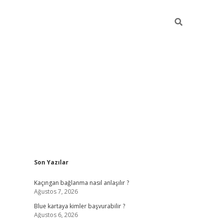
Sidebar
Son Yazılar
hiltonbet güncel
tulipbet giriş
Kaçıngan bağlanma nasıl anlaşılır ?
Ağustos 7, 2026
Blue kartaya kimler başvurabilir ?
Ağustos 6, 2026