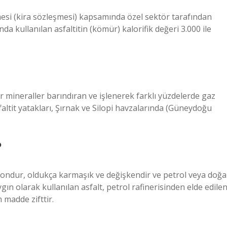
mesi (kira sözleşmesi) kapsamında özel sektör tarafından
nda kullanılan asfaltitin (kömür) kalorifik değeri 3.000 ile
ir mineraller barındıran ve işlenerek farklı yüzdelerde gaz
sfaltit yatakları, Şırnak ve Silopi havzalarında (Güneydoğu
?
rbondur, oldukça karmaşık ve değişkendir ve petrol veya doğa
ın olarak kullanılan asfalt, petrol rafinerisinden elde edile
 madde zifttir.