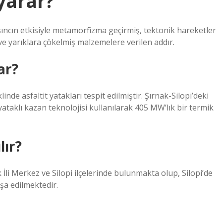
 yarar?
basıncın etkisiyle metamorfizma geçirmiş, tektonik hareketler
e yarıklara çökelmiş malzemelere verilen addır.
ar?
nde asfaltit yatakları tespit edilmiştir. Şırnak-Silopi’deki
yataklı kazan teknolojisi kullanılarak 405 MW’lık bir termik
lır?
 İli Merkez ve Silopi ilçelerinde bulunmakta olup, Silopi’de
nşa edilmektedir.