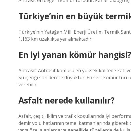
Antrasit en değerli kömür türüdür. Pahalı olduğu için 
Türkiye’nin en büyük termik
Türkiye’nin Yatağan Milli Enerji Üretim Termik Sant
1.163 km uzaklıkta yer almaktadır.
En iyi yanan kömür hangisi
Antrasit: Antrasit kömürü en yüksek kalitede katı v
Su içeriği son derece düşüktür. En sert kömür türü ol
verebilir.
Asfalt nerede kullanılır?
Asfalt, çeşitli iklim ve trafik koşullarında iyi perfor
demir yolu hatlarının temel katmanlarında giderek 
veya özel alanlarda ve genellikle tünellerde de kulla