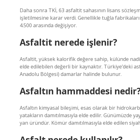
Daha sonra TKİ, 63 asfaltit sahasının lisans sözleş
işletilmesine karar verdi. Genellikle tuğla fabrikaları
4.500 arasında değişiyor.
Asfaltit nerede işlenir?
Asfaltit, yüksek kalorifik değere sahip, külünde nad
elde edilebilen değerli bir kaynaktır. Türkiye’deki a
Anadolu Bölgesi) damarlar halinde bulunur.
Asfaltın hammaddesi nedir
Asfaltın kimyasal bileşimi, esas olarak bir hidroka
yatakların damıtılmasıyla elde edilir. Günümüzde yayg
yan üründür. Kömür damıtılmasıyla elde edilen siyah
Asfalt nerede kullanılır?