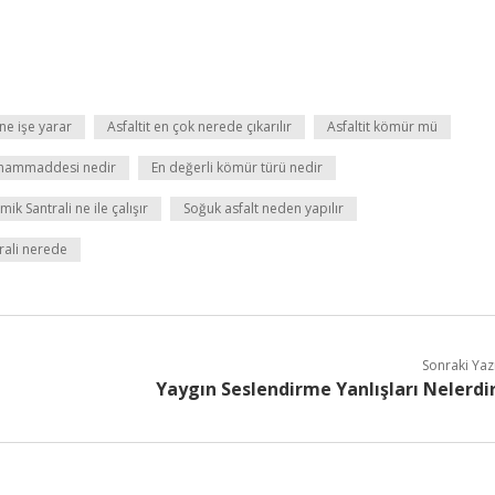
 ne işe yarar
Asfaltit en çok nerede çıkarılır
Asfaltit kömür mü
n hammaddesi nedir
En değerli kömür türü nedir
mik Santrali ne ile çalışır
Soğuk asfalt neden yapılır
rali nerede
Sonraki Yaz
Yaygın Seslendirme Yanlışları Nelerdi