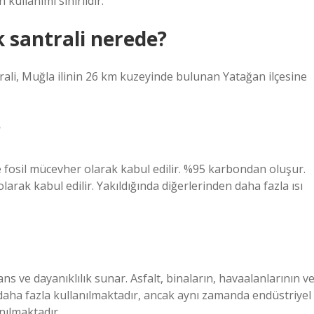
kullanımı sınırlıdır.
 santrali nerede?
rali, Muğla ilinin 26 km kuzeyinde bulunan Yatağan ilçesine
?
e fosil mücevher olarak kabul edilir. %95 karbondan oluşur.
arak kabul edilir. Yakıldığında diğerlerinden daha fazla ısı
mans ve dayanıklılık sunar. Asfalt, binaların, havaalanlarının v
daha fazla kullanılmaktadır, ancak aynı zamanda endüstriyel
nılmaktadır.