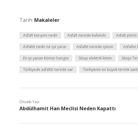
Tarih:
Makaleler
Asfalt karışımı nedir
Asfalt nerede kullanılır
Asfalt plenti
Asfaltit nedir ne işe yarar
Asfaltit nerede işlenir
Asfaltı
En iyi yanan kömür hangisi
Silopi elektrik kimin
Silopi Ter
Türkiyede asfaltit nerede var
Türkiyenin en büyük termik sant
Önceki Yazı
Abdülhamit Han Meclisi Neden Kapattı