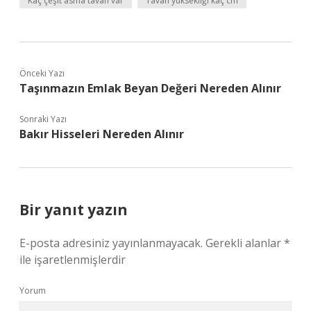
Kaç çeşit asma tavan var
Tavan yüksekliği kaç cm
Önceki Yazı
Taşınmazın Emlak Beyan Değeri Nereden Alınır
Sonraki Yazı
Bakır Hisseleri Nereden Alınır
Bir yanıt yazın
E-posta adresiniz yayınlanmayacak.
Gerekli alanlar
*
ile işaretlenmişlerdir
Yorum