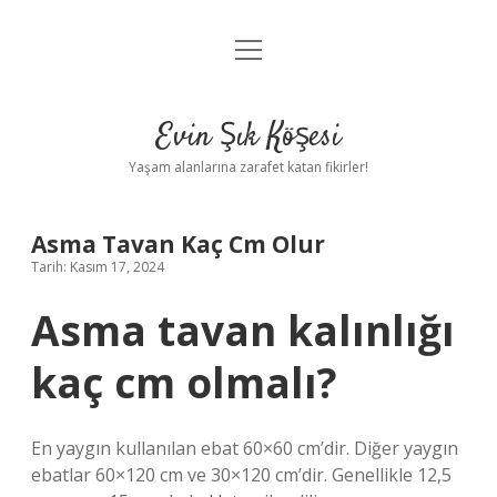
menüyü
Anasayfa
aç
Gizlilik Politikası
Evin Şık Köşesi
Yasal Uyarı
Yaşam alanlarına zarafet katan fikirler!
Hakkımızda
Asma Tavan Kaç Cm Olur
Tarih: Kasım 17, 2024
Asma tavan kalınlığı
kaç cm olmalı?
En yaygın kullanılan ebat 60×60 cm’dir. Diğer yaygın
ebatlar 60×120 cm ve 30×120 cm’dir. Genellikle 12,5