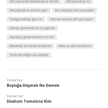
Atıf yapmadan kullanmak ne demek
Atıf yapmak iyi mi
Atıf yapmak ne anlama gelir
Bir makaleye atıf nasıl yapılır
Chatgpt intihale girer mi
İnternet sitesine atıf nasıl yapılır
İntihale girmemek için ne yapmalı
Kaynakça göstermezsem ne olur
Makalede atıf almak ne demek
Metin içi atıf zorunlu mu
Tezin atıf aldığı nasıl anlaşılır
Önceki Yazı
Boşluğa Düşmek Ne Demek
Sonraki Yazı
Düalizm Temsilcisi Kim