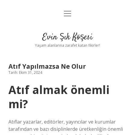
menüyü
Anasayfa
aç
Gizlilik Politikası
Evin Şık Köşesi
Yasal Uyarı
Yaşam alanlarına zarafet katan fikirler!
Hakkımızda
Atıf Yapılmazsa Ne Olur
Tarih: Ekim 31, 2024
Atıf almak önemli
mi?
Atıflar yazarlar, editörler, yayıncılar ve kurumlar
tarafından ve bazı disiplinlerde üretkenliğin önemli