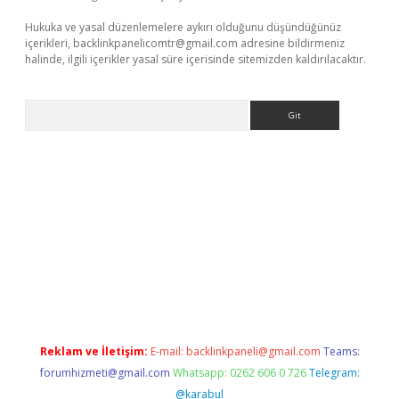
Hukuka ve yasal düzenlemelere aykırı olduğunu düşündüğünüz
içerikleri,
backlinkpanelicomtr@gmail.com
adresine bildirmeniz
halinde, ilgili içerikler yasal süre içerisinde sitemizden kaldırılacaktır.
Arama
tonbet güncel
tulipbet giriş
Reklam ve İletişim:
E-mail:
backlinkpaneli@gmail.com
Teams:
forumhizmeti@gmail.com
Whatsapp: 0262 606 0 726
Telegram:
@karabul