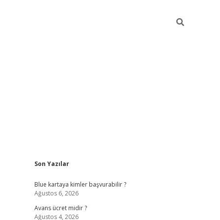
Sidebar
Son Yazılar
hiltonbet güncel
tulipbet giriş
Blue kartaya kimler başvurabilir ?
Ağustos 6, 2026
Avans ücret midir ?
Ağustos 4, 2026