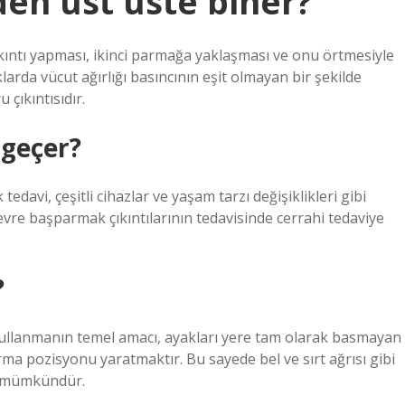
en üst üste biner?
ıntı yapması, ikinci parmağa yaklaşması ve onu örtmesiyle
larda vücut ağırlığı basıncının eşit olmayan bir şekilde
çıkıntısıdır.
 geçer?
edavi, çeşitli cihazlar ve yaşam tarzı değişiklikleri gibi
evre başparmak çıkıntılarının tedavisinde cerrahi tedaviye
?
kullanmanın temel amacı, ayakları yere tam olarak basmayan
rma pozisyonu yaratmaktır. Bu sayede bel ve sırt ağrısı gibi
k mümkündür.