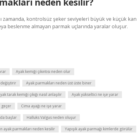
makları neden kesilir?
ynı zamanda, kontrolsüz şeker seviyeleri büyük ve küçük kan
 veya beslenme almayan parmak uçlarında yaralar oluşur.
arar
Ayak kemiği çıkıntısı neden olur
değiştirir
Ayak parmakları neden üst üste biner
yak tarak kemiği çıkığı nasıl anlaşılır
Ayak yükseltici ne işe yarar
l geçer
Cima ayağı ne işe yarar
nda başlar
Halluks Valgus neden oluşur
ın ayak parmakları neden kesilir
Yapışık ayak parmağı kimlerde görülür