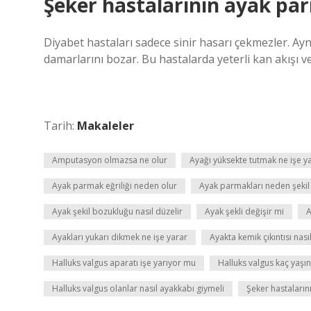
Şeker hastalarının ayak par
Diyabet hastaları sadece sinir hasarı çekmezler. A
damarlarını bozar. Bu hastalarda yeterli kan akışı
Tarih:
Makaleler
Amputasyon olmazsa ne olur
Ayağı yüksekte tutmak ne işe y
Ayak parmak eğriliği neden olur
Ayak parmakları neden şekil 
Ayak şekil bozukluğu nasıl düzelir
Ayak şekli değişir mi
A
Ayakları yukarı dikmek ne işe yarar
Ayakta kemik çıkıntısı nası
Halluks valgus aparatı işe yarıyor mu
Halluks valgus kaç yaşı
Halluks valgus olanlar nasıl ayakkabı giymeli
Şeker hastaların