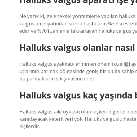
Ne yazık ki, geleneksel yöntemlerle yapılan halluks 
valgus ameliyatından sonra hastaların %37’si est
eder ve %70’i zamanla tekrarlayan halluks valgus ya
Halluks valgus olanlar nası
Halluks valgus ayakkabılarının en önemli özelliği a
uçlarının parmak bölgesinde geniş bir oluğa sahip o
bu parmakların sıkışmasını önler.
Halluks valgus kaç yaşında 
Halluks valgus aile öyküsü olan kişileri diğerlerin
kanıtlayacak yeterli veri yok. Halluks valguslu hastal
kişilerdir.