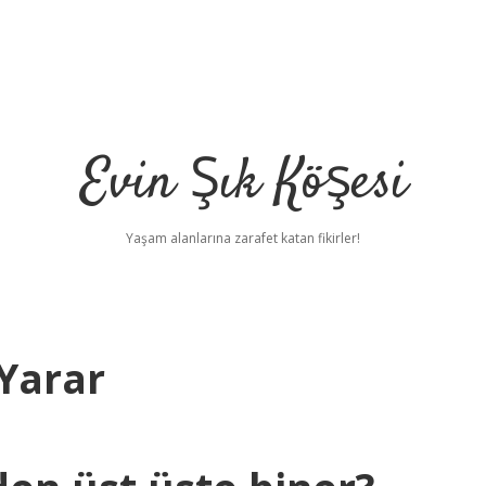
Evin Şık Köşesi
Yaşam alanlarına zarafet katan fikirler!
 Yarar